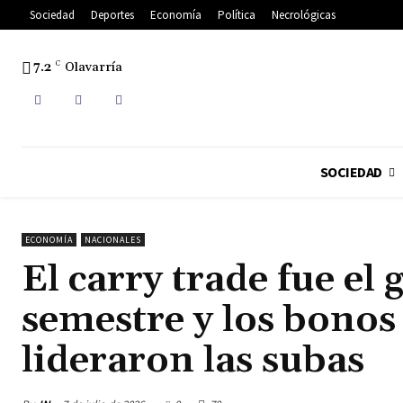
Sociedad
Deportes
Economía
Política
Necrológicas
7.2
C
Olavarría
SOCIEDAD
ECONOMÍA
NACIONALES
El carry trade fue el
semestre y los bonos 
lideraron las subas