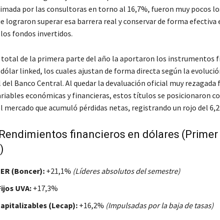
imada por las consultoras en torno al 16,7%, fueron muy pocos lo
e lograron superar esa barrera real y conservar de forma efectiva 
 los fondos invertidos.
 total de la primera parte del año la aportaron los instrumentos f
lar linked, los cuales ajustan de forma directa según la evolució
 del Banco Central. Al quedar la devaluación oficial muy rezagada 
ariables económicas y financieras, estos títulos se posicionaron c
el mercado que acumuló pérdidas netas, registrando un rojo del 6,
Rendimientos financieros en dólares (Primer
)
CER (Boncer):
+21,1%
(Líderes absolutos del semestre)
Fijos UVA:
+17,3%
Capitalizables (Lecap):
+16,2%
(Impulsadas por la baja de tasas)