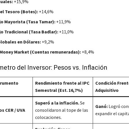
Duales:
+15,9%
el Tesoro (Botes):
+14,6%
ijo Mayorista (Tasa Tamar):
+11,9%
ijo Tradicional (Tasa Badlar):
+11,0%
Globales en Dólares:
+9,2%
 Money Market (Cuentas remuneradas):
+8,4%
etro del Inversor: Pesos vs. Inflación
strumento
Rendimiento frente al IPC
Condición Frent
Semestral (Est. 16,7%)
Adquisitivo
Superó a la inflación.
Se
Ganó:
Logró cons
os CER / UVA
consolidaron al tope de las
expandir el capita
colocaciones.