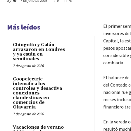
By
IN
7 de julio de 2026
0
70
Más leídos
El primer sem
inversores de
Capital, la e
Chingotto y Galán
pesos apostan
arrasaron en Londres
y ya están en
considerable 
semifinales
cambiaria.
7 de agosto de 2026
El balance de
Coopelectric
intensifica los
del Contado c
controles y desactiva
nacional fue 
conexiones
clandestinas en
meses incluso
comercios de
financiero tre
Olavarría
7 de agosto de 2026
En la vereda o
Vacaciones de verano
resultó muchí