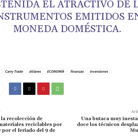
STENIDA EL ATRACTIVO DE 
NSTRUMENTOS EMITIDOS E
MONEDA DOMÉSTICA.
Carry Trade
dólares
ECONOMÍA
finanzas
inversiones
r
Art
la recolección de
Una butaca muy inestab
materiales reciclables por
doce los técnicos despla
 por el feriado del 9 de
Mu