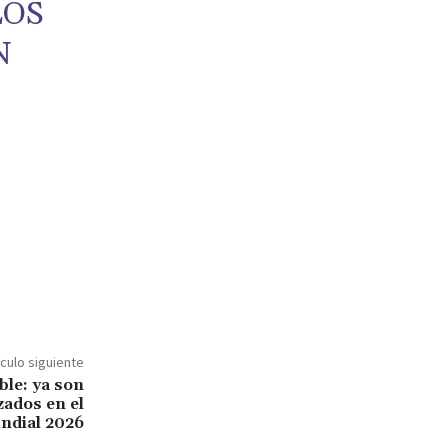
LOS
N
ículo siguiente
le: ya son
zados en el
ndial 2026