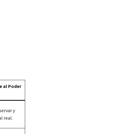
e al Poder
ervar y
l real.