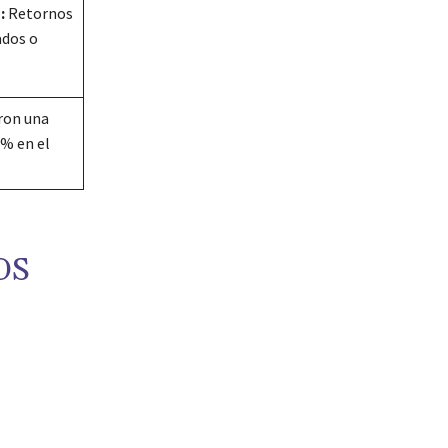
:
Retornos
ados o
ron una
2% en el
OS