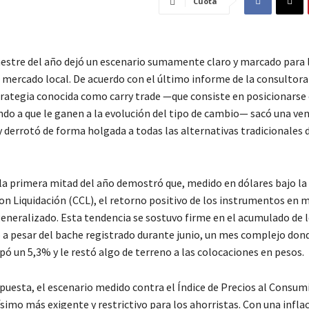
Cuota
estre del año dejó un escenario sumamente claro y marcado para 
l mercado local. De acuerdo con el último informe de la consultor
strategia conocida como carry trade —que consiste en posicionarse
do a que le ganen a la evolución del tipo de cambio— sacó una ven
y derrotó de forma holgada a todas las alternativas tradicionales 
 la primera mitad del año demostró que, medido en dólares bajo la
on Liquidación (CCL), el retorno positivo de los instrumentos en
generalizado. Esta tendencia se sostuvo firme en el acumulado de l
 a pesar del bache registrado durante junio, un mes complejo dond
pó un 5,3% y le restó algo de terreno a las colocaciones en pesos.
puesta, el escenario medido contra el Índice de Precios al Consum
simo más exigente y restrictivo para los ahorristas. Con una infla