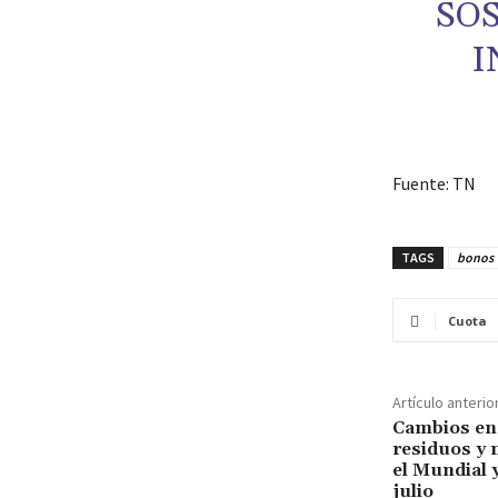
SO
I
Fuente: TN
TAGS
bonos
Cuota
Artículo anterio
Cambios en 
residuos y 
el Mundial y
julio