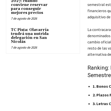
2027: cuándo
semestral est
conviene reservar
para conseguir
financieros qu
mejores precios
adquisitivo de
7 de agosto de 2026
La contracara
TC Pista: Olavarría
tendrá una nutrida
denominados dó
delegación en San
Nicolás
cambio oficial
7 de agosto de 2026
resto de las v
alternativa d
Ranking: 
Semestre
1. Bonos 
2. Plazos 
3. Letras 