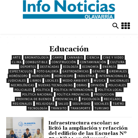
Educación
ARTE
BROMATOLOGÍA
CAMPO
CANNABIS
CIENCIA
CINE Y VIDEO
CLIMA
COMBUSTIBLE
CONSTRUCCIÓN
CONTAMINACIÓN
CULTURA
DEPORTES
DESTACADAS
ECOLOGÍA
ECONOMÍA
ENERGÍA
ESPECTACULOS
FOTO GALERÍA
GASTRONÓMICAS
GÉNERO
GREMIALES
HORÓSCOPO
HOROSCOPO
HOROSCOPO
INDUSTRIA
INTERNACIONALES
JUDICIALES
LIBROS
LOCALES
MEDIO AMBIENTE
MUSICA
NACIONALES
NECROLÓGICAS
NUEVAS TECNOLOGÍAS
OBRAS
OPINIÓN
POLICIALES
POLICIALES
POLÍTICA
POLÍTICA INTERNACIONAL
POLÍTICA LOCAL
POLÍTICA NACIONAL
POLÍTICA PROVINCIAL
PRODUCCION
PROVINCIA DE BUENOS
PROVINCIALES
PSICOLOGÍA
RECICLADO
REGIONALES
RELIGIOSAS
SALUD
SEGURIDAD
SOCIALES
TEATRO
TECNOLOGÍA
TRÁNSITO
TRANSPORTE
TURISMO
Infraestructura escolar: se
licitó la ampliación y refacción
del edificio de las Escuelas Nº