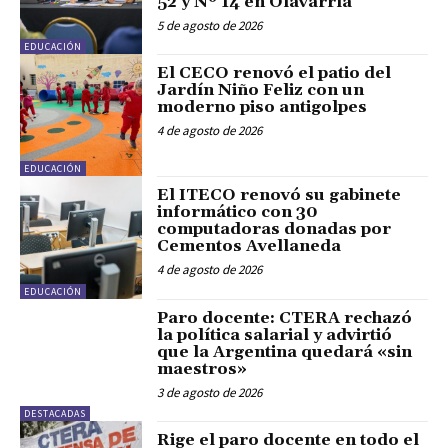
52 y Nº 14 en Olavarría
5 de agosto de 2026
EDUCACIÓN
El CECO renovó el patio del
Jardín Niño Feliz con un
moderno piso antigolpes
4 de agosto de 2026
EDUCACIÓN
El ITECO renovó su gabinete
informático con 30
computadoras donadas por
Cementos Avellaneda
4 de agosto de 2026
EDUCACIÓN
Paro docente: CTERA rechazó
la política salarial y advirtió
que la Argentina quedará «sin
maestros»
3 de agosto de 2026
DESTACADAS
Rige el paro docente en todo el