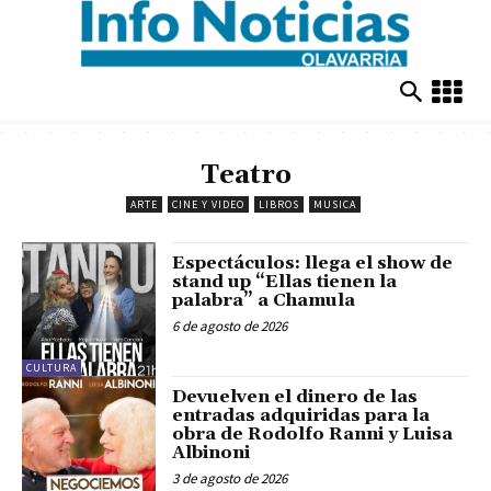
Teatro
ARTE
CINE Y VIDEO
LIBROS
MUSICA
Espectáculos: llega el show de
stand up “Ellas tienen la
palabra” a Chamula
6 de agosto de 2026
CULTURA
Devuelven el dinero de las
entradas adquiridas para la
obra de Rodolfo Ranni y Luisa
Albinoni
3 de agosto de 2026