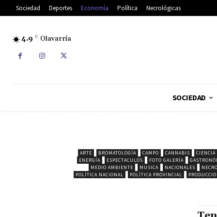
Sociedad
Deportes
Economía
Política
Necrológicas
4.9
C
Olavarría
SOCIEDAD
ARTE
BROMATOLOGÍA
CAMPO
CANNABIS
CIENCIA
ENERGÍA
ESPECTACULOS
FOTO GALERÍA
GASTRONÓ
MEDIO AMBIENTE
MUSICA
NACIONALES
NECRO
POLÍTICA NACIONAL
POLÍTICA PROVINCIAL
PRODUCCI
Ten