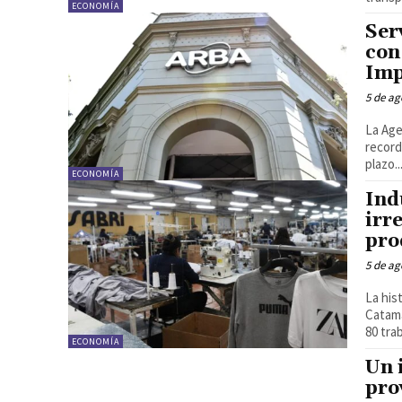
ECONOMÍA
Ser
con
Imp
5 de ag
La Age
record
plazo..
ECONOMÍA
Ind
irr
pro
5 de ag
La his
Catama
80 trab
ECONOMÍA
Un 
pro