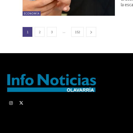
la esca
ECONOMÍA
...
1
2
3
152