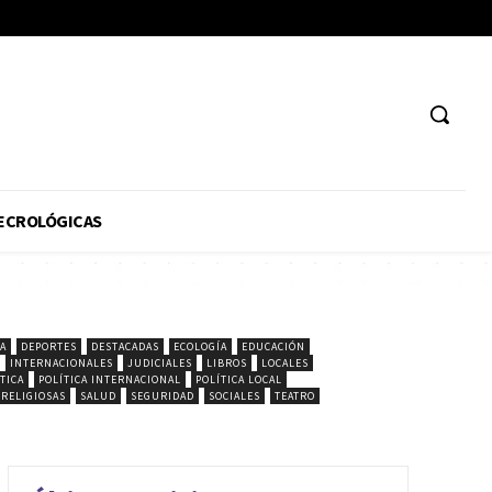
ECROLÓGICAS
A
DEPORTES
DESTACADAS
ECOLOGÍA
EDUCACIÓN
INTERNACIONALES
JUDICIALES
LIBROS
LOCALES
TICA
POLÍTICA INTERNACIONAL
POLÍTICA LOCAL
RELIGIOSAS
SALUD
SEGURIDAD
SOCIALES
TEATRO