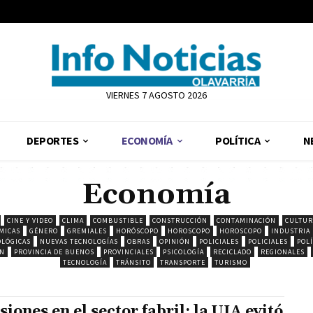
VIERNES 7 AGOSTO 2026
DEPORTES
ECONOMÍA
POLÍTICA
N
Economía
CINE Y VIDEO
CLIMA
COMBUSTIBLE
CONSTRUCCIÓN
CONTAMINACIÓN
CULTUR
MICAS
GÉNERO
GREMIALES
HORÓSCOPO
HOROSCOPO
HOROSCOPO
INDUSTRIA
LÓGICAS
NUEVAS TECNOLOGÍAS
OBRAS
OPINIÓN
POLICIALES
POLICIALES
POLÍ
ON
PROVINCIA DE BUENOS
PROVINCIALES
PSICOLOGÍA
RECICLADO
REGIONALES
TECNOLOGÍA
TRÁNSITO
TRANSPORTE
TURISMO
siones en el sector fabril: la UIA evitó