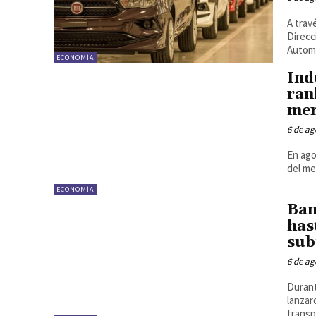
A trav
Direcc
Automo
ECONOMÍA
Ind
ran
mer
6 de ag
En ago
del me
ECONOMÍA
Ban
has
sub
6 de ag
Durant
lanzar
transp