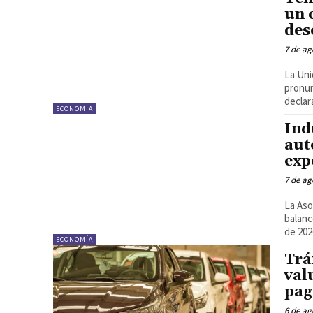
un 
des
7 de ag
La Uni
pronun
declar
ECONOMÍA
Ind
aut
exp
7 de ag
La Aso
balanc
de 2026
ECONOMÍA
Trá
val
pag
6 de ag