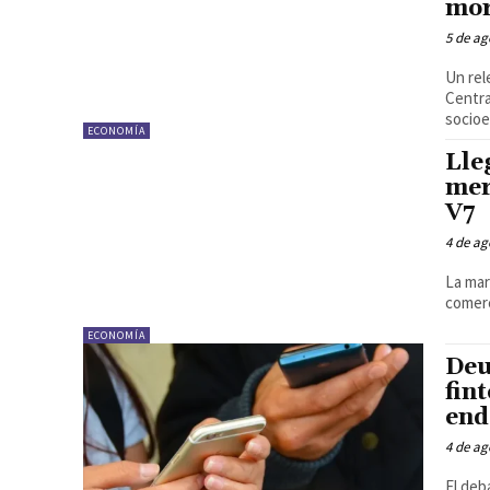
mor
5 de ag
Un rel
Centra
socioe
ECONOMÍA
Lle
mer
V7
4 de ag
La mar
comerc
ECONOMÍA
Deu
fin
end
4 de ag
El deb