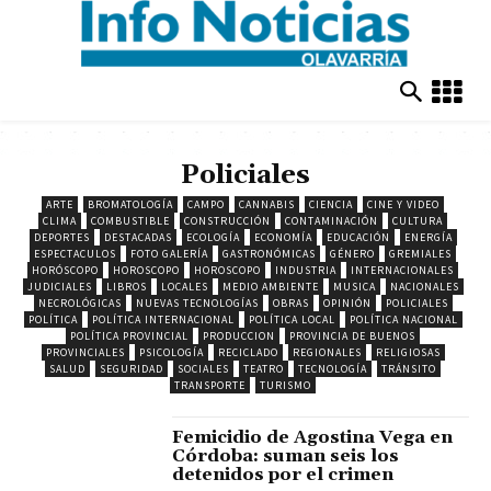
Policiales
ARTE
BROMATOLOGÍA
CAMPO
CANNABIS
CIENCIA
CINE Y VIDEO
CLIMA
COMBUSTIBLE
CONSTRUCCIÓN
CONTAMINACIÓN
CULTURA
DEPORTES
DESTACADAS
ECOLOGÍA
ECONOMÍA
EDUCACIÓN
ENERGÍA
ESPECTACULOS
FOTO GALERÍA
GASTRONÓMICAS
GÉNERO
GREMIALES
HORÓSCOPO
HOROSCOPO
HOROSCOPO
INDUSTRIA
INTERNACIONALES
JUDICIALES
LIBROS
LOCALES
MEDIO AMBIENTE
MUSICA
NACIONALES
NECROLÓGICAS
NUEVAS TECNOLOGÍAS
OBRAS
OPINIÓN
POLICIALES
POLÍTICA
POLÍTICA INTERNACIONAL
POLÍTICA LOCAL
POLÍTICA NACIONAL
POLÍTICA PROVINCIAL
PRODUCCION
PROVINCIA DE BUENOS
PROVINCIALES
PSICOLOGÍA
RECICLADO
REGIONALES
RELIGIOSAS
SALUD
SEGURIDAD
SOCIALES
TEATRO
TECNOLOGÍA
TRÁNSITO
TRANSPORTE
TURISMO
Femicidio de Agostina Vega en
Córdoba: suman seis los
detenidos por el crimen