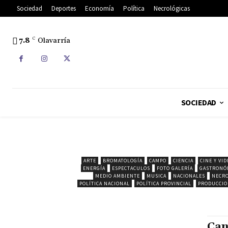
Sociedad
Deportes
Economía
Política
Necrológicas
7.8
C
Olavarría
SOCIEDAD
ARTE
BROMATOLOGÍA
CAMPO
CIENCIA
CINE Y VID
ENERGÍA
ESPECTACULOS
FOTO GALERÍA
GASTRONÓ
MEDIO AMBIENTE
MUSICA
NACIONALES
NECRO
POLÍTICA NACIONAL
POLÍTICA PROVINCIAL
PRODUCCI
Can