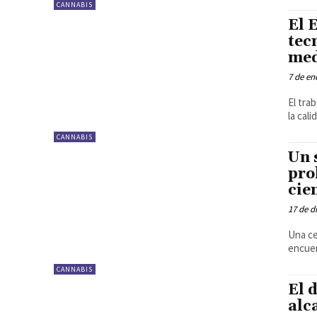
CANNABIS
El 
tec
med
7 de en
El tra
la cali
CANNABIS
Un 
pro
cie
17 de d
Una ce
encuen
CANNABIS
El 
alc