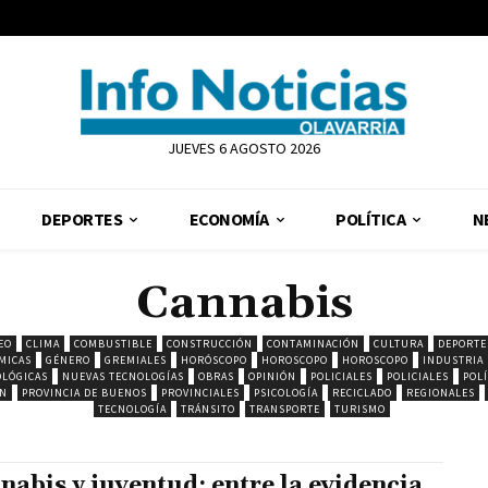
JUEVES 6 AGOSTO 2026
DEPORTES
ECONOMÍA
POLÍTICA
N
Cannabis
EO
CLIMA
COMBUSTIBLE
CONSTRUCCIÓN
CONTAMINACIÓN
CULTURA
DEPORTE
MICAS
GÉNERO
GREMIALES
HORÓSCOPO
HOROSCOPO
HOROSCOPO
INDUSTRIA
LÓGICAS
NUEVAS TECNOLOGÍAS
OBRAS
OPINIÓN
POLICIALES
POLICIALES
POLÍ
ON
PROVINCIA DE BUENOS
PROVINCIALES
PSICOLOGÍA
RECICLADO
REGIONALES
TECNOLOGÍA
TRÁNSITO
TRANSPORTE
TURISMO
nabis y juventud: entre la evidencia