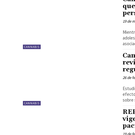
que
per
19 de m
Mientr
adoles
asocia
CANNABIS
Can
rev
reg
26 de f
Estudi
efecto
sobre 
CANNABIS
REP
vig
pac
19 de f