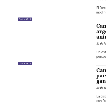
El Dec
modifi
CANNABIS
Can
arg
ani
11 de f
Un est
perspe
CANNABIS
Can
paí
gan
29 de e
La dis
con foc