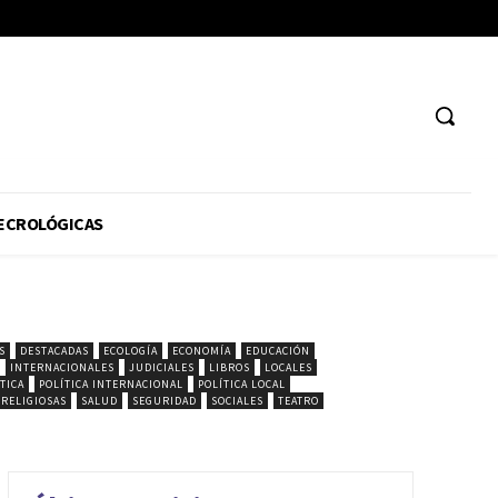
ECROLÓGICAS
S
DESTACADAS
ECOLOGÍA
ECONOMÍA
EDUCACIÓN
INTERNACIONALES
JUDICIALES
LIBROS
LOCALES
TICA
POLÍTICA INTERNACIONAL
POLÍTICA LOCAL
RELIGIOSAS
SALUD
SEGURIDAD
SOCIALES
TEATRO