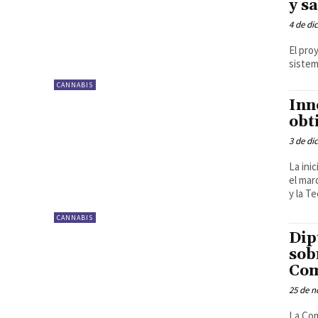
y s
4 de di
El pro
sistem
CANNABIS
Inn
obt
3 de di
La ini
el mar
y la T
CANNABIS
Dip
sob
Com
25 de n
La Com