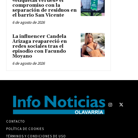
«etiquetas verdes» el
compromiso con la
separación de residuos en
el barrio San Vicente
6 de agosto de 2026
La influencer Candela
Arizaga reapareció en
redes sociales tras el
episodio con Facundo
Moyano
6 de agosto de 2026
CONTACTO
POLÍTICA DE COOKIES
TÉRMINOS Y CONDICIONES DE USO