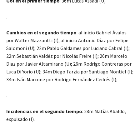
Gol en el primer tiempo
: 36m Lucas Assadi (U).
.
Cambios en el segundo tiempo
: al inicio Gabriel Ávalos
por Walter Mazzantti (I); al inicio Antonio Díaz por Felipe
Salomoni (U); 22m Pablo Galdames por Luciano Cabral (I);
22m Sebastián Valdéz por Nicolás Freire (I); 26m Marcelo
Diaz por Javier Altamirano (U); 26m Rodrigo Contreras por
Luca Di Yorio (U); 34m Diego Tarzia por Santiago Montiel (I);
34m Iván Marcone por Rodrigo Fernández Cedrés (I);
.
Incidencias en el segundo tiempo
: 28m Matías Abaldo,
expulsado (I).