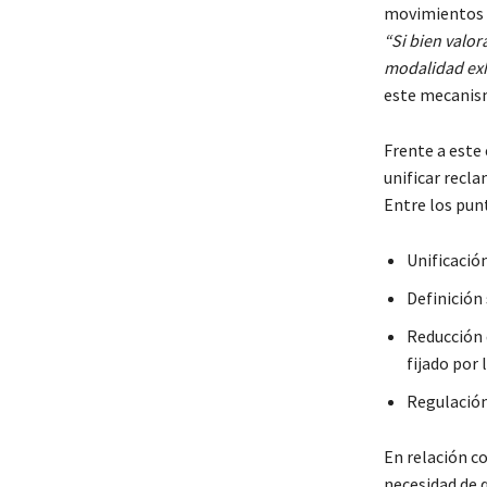
movimientos e
“Si bien valo
modalidad exh
este mecanism
Frente a este
unificar recl
Entre los pun
Unificación
Definición
Reducción d
fijado por 
Regulación
En relación c
necesidad de 