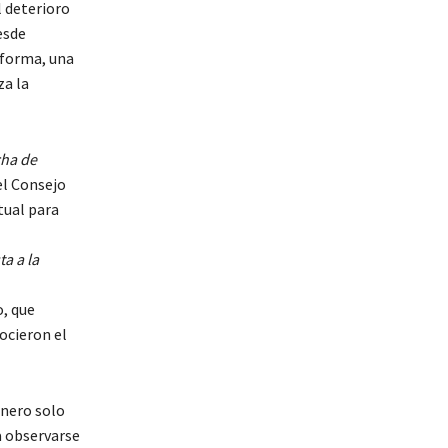
l deterioro
esde
 forma, una
za la
cha de
el Consejo
tual para
a a la
o, que
ocieron el
enero solo
a observarse