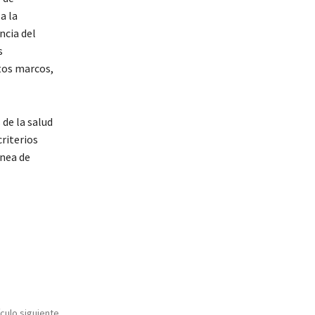
a la
ncia del
s
stos marcos,
 de la salud
criterios
ínea de
ículo siguiente