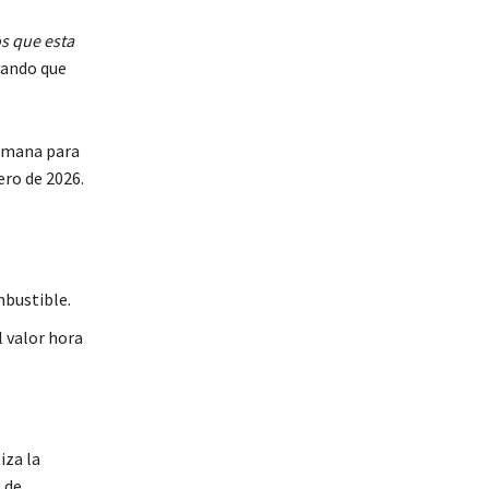
s que esta
yando que
semana para
ero de 2026.
mbustible.
l valor hora
iza la
 de