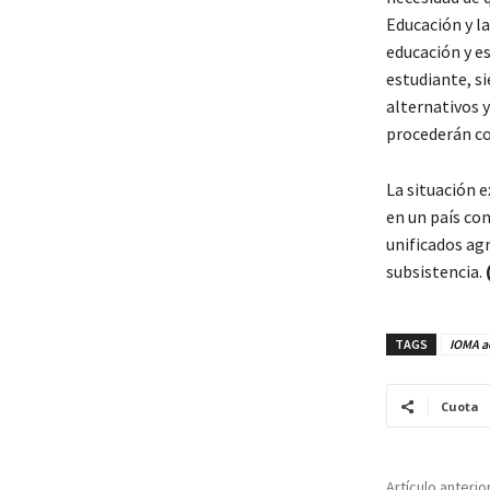
Educación y la
educación y es
estudiante, s
alternativos 
procederán co
La situación e
en un país con
unificados agr
subsistencia.
TAGS
IOMA a
Cuota
Artículo anterio