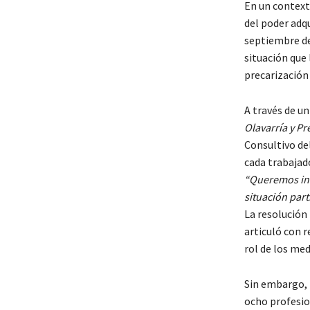
En un context
del poder adq
septiembre de
situación que 
precarización 
A través de u
Olavarría y P
Consultivo de
cada trabajado
“Queremos inf
situación part
La resolución 
articuló con r
rol de los med
Sin embargo, l
ocho profesio