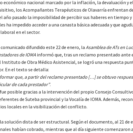
o económico nacional marcado por la inflación, la devaluación y e
uisitivo, los Acompañantes Terapéuticos de Olavarría enfrentan d
l año pasado la imposibilidad de percibir sus haberes en tiempo y
les ha impedido acceder a una canasta básica adecuada y que agudi
laboral en el sector.
n comunicado difundido este 22 de enero, la
Asamblea de ATs en Lu
restadores de IOMA
informó que, tras un reclamo presentado ante 
l Instituto de Obra Médico Asistencial, se logró una respuesta pun
r. En el texto se detalla:
ormar que, a partir del reclamo presentado […] se obtuvo respuest
icular de cada prestador”
.
fue posible gracias a la intervención del propio Consejo Consultiv
eferentes de Suteba provincial y la Vocalía de IOMA. Además, recon
ios locales en la visibilización del conflicto.
a solución dista de ser estructural. Según el documento, al 21 de 
nales habían cobrado, mientras que al día siguiente comenzaron 