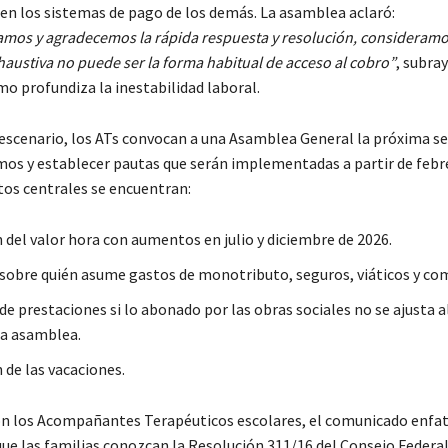
n los sistemas de pago de los demás. La asamblea aclaró:
ramos y agradecemos la rápida respuesta y resolución, consideramo
austiva no puede ser la forma habitual de acceso al cobro”
, subra
o profundiza la inestabilidad laboral.
 escenario, los ATs convocan a una Asamblea General la próxima 
amos y establecer pautas que serán implementadas a partir de febr
tos centrales se encuentran:
 del valor hora con aumentos en julio y diciembre de 2026.
 sobre quién asume gastos de monotributo, seguros, viáticos y co
e prestaciones si lo abonado por las obras sociales no se ajusta a
la asamblea.
 de las vacaciones.
on los Acompañantes Terapéuticos escolares, el comunicado enfat
que las familias conozcan la Resolución 311/16 del Consejo Federal