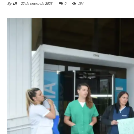
By
IN
22 de enero de 2026
0
154