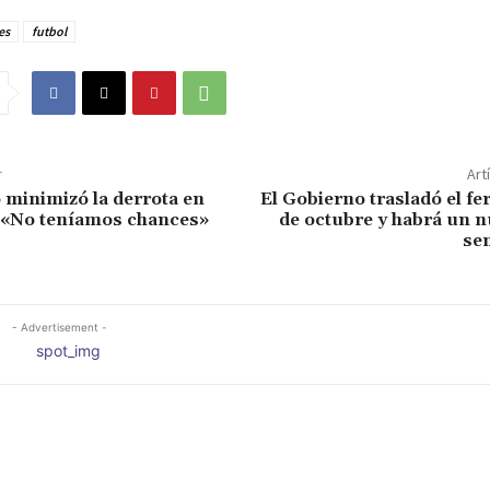
es
futbol
r
Art
 minimizó la derrota en
El Gobierno trasladó el fer
 «No teníamos chances»
de octubre y habrá un n
se
- Advertisement -