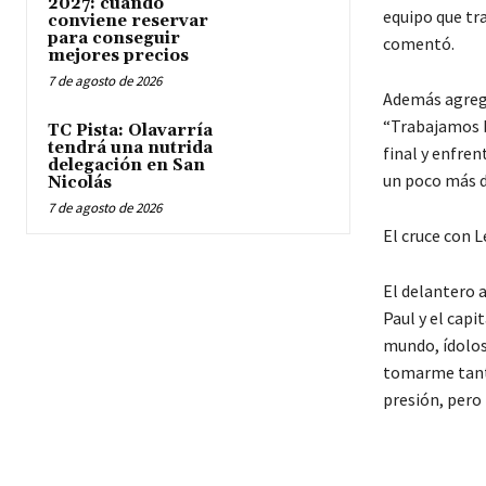
2027: cuándo
equipo que tra
conviene reservar
para conseguir
comentó.
mejores precios
7 de agosto de 2026
Además agregó
“Trabajamos b
TC Pista: Olavarría
tendrá una nutrida
final y enfren
delegación en San
un poco más d
Nicolás
7 de agosto de 2026
El cruce con 
El delantero 
Paul y el cap
mundo, ídolos 
tomarme tanto
presión, pero