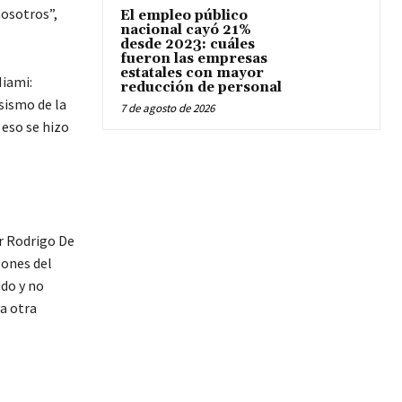
nosotros”,
El empleo público
nacional cayó 21%
desde 2023: cuáles
fueron las empresas
estatales con mayor
Miami:
reducción de personal
sismo de la
7 de agosto de 2026
 eso se hizo
or Rodrigo De
eones del
ido y no
a otra