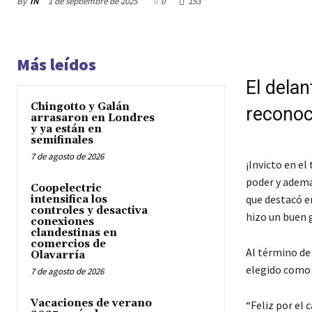
By
IN
1 de septiembre de 2025
0
153
Más leídos
El dela
Chingotto y Galán
reconoc
arrasaron en Londres
y ya están en
semifinales
7 de agosto de 2026
¡Invicto en el
poder y ademá
Coopelectric
que destacó e
intensifica los
controles y desactiva
hizo un buen 
conexiones
clandestinas en
comercios de
Al término de 
Olavarría
elegido como 
7 de agosto de 2026
Vacaciones de verano
“Feliz por el