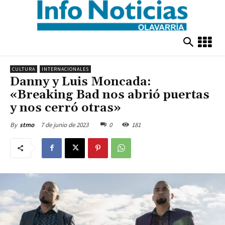
CULTURA
INTERNACIONALES
Danny y Luis Moncada:
«Breaking Bad nos abrió puertas
y nos cerró otras»
7 de junio de 2023
0
181
By
stmo