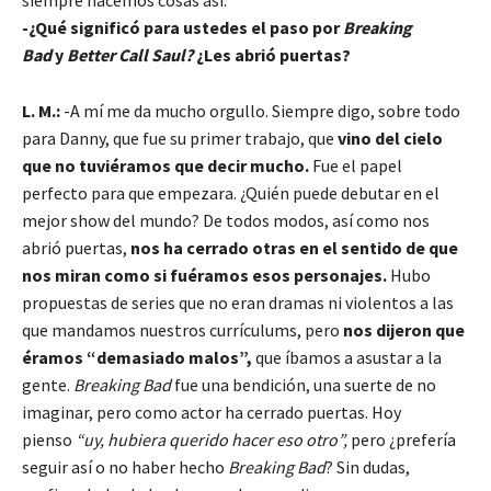
siempre hacemos cosas así.
-¿Qué significó para ustedes el paso por
Breaking
Bad
y
Better Call Saul?
¿Les abrió puertas?
L. M.:
-A mí me da mucho orgullo. Siempre digo, sobre todo
para Danny, que fue su primer trabajo, que
vino del cielo
que no tuviéramos que decir mucho.
Fue el papel
perfecto para que empezara. ¿Quién puede debutar en el
mejor show del mundo? De todos modos, así como nos
abrió puertas,
nos ha cerrado otras en el sentido de que
nos miran como si fuéramos esos personajes.
Hubo
propuestas de series que no eran dramas ni violentos a las
que mandamos nuestros currículums, pero
nos dijeron que
éramos “demasiado malos”,
que íbamos a asustar a la
gente.
Breaking Bad
fue una bendición, una suerte de no
imaginar, pero como actor ha cerrado puertas. Hoy
pienso
“uy, hubiera querido hacer eso otro”,
pero ¿prefería
seguir así o no haber hecho
Breaking Bad
? Sin dudas,