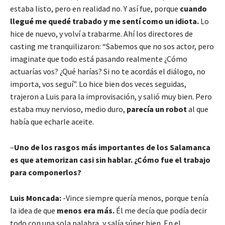
estaba listo, pero en realidad no. Y así fue, porque
cuando
llegué me quedé trabado y me sentí como un idiota.
Lo
hice de nuevo, y volví a trabarme. Ahí los directores de
casting me tranquilizaron: “Sabemos que no sos actor, pero
imaginate que todo está pasando realmente ¿Cómo
actuarías vos? ¿Qué harías? Si no te acordás el diálogo, no
importa, vos seguí”. Lo hice bien dos veces seguidas,
trajeron a Luis para la improvisación, y salió muy bien. Pero
estaba muy nervioso, medio duro,
parecía un robot
al que
había que echarle aceite.
–
Uno de los rasgos más importantes de los Salamanca
es que atemorizan casi sin hablar. ¿Cómo fue el trabajo
para componerlos?
Luis Moncada:
-Vince siempre quería menos, porque tenía
la idea de que
menos era más.
Él me decía que podía decir
todo con una sola palabra, y salía súper bien. En el