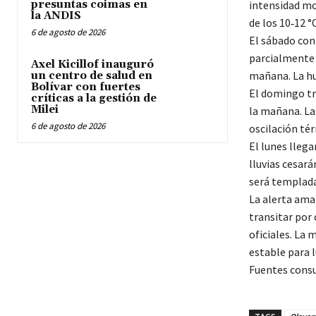
presuntas coimas en
intensidad mo
la ANDIS
de los 10‑12 °
6 de agosto de 2026
El sábado con
parcialmente 
Axel Kicillof inauguró
mañana. La hu
un centro de salud en
Bolívar con fuertes
El domingo tr
críticas a la gestión de
Milei
la mañana. Las
6 de agosto de 2026
oscilación té
El lunes llega
lluvias cesar
será templada
La alerta ama
transitar por 
oficiales. La
estable para 
Fuentes consu