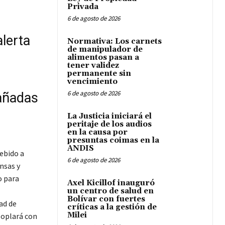
Privada
6 de agosto de 2026
alerta
Normativa: Los carnets
de manipulador de
alimentos pasan a
tener validez
permanente sin
vencimiento
6 de agosto de 2026
añadas
La Justicia iniciará el
peritaje de los audios
en la causa por
presuntas coimas en la
ANDIS
ebido a
6 de agosto de 2026
ensas y
o para
Axel Kicillof inauguró
un centro de salud en
Bolívar con fuertes
ad de
críticas a la gestión de
Milei
soplará con