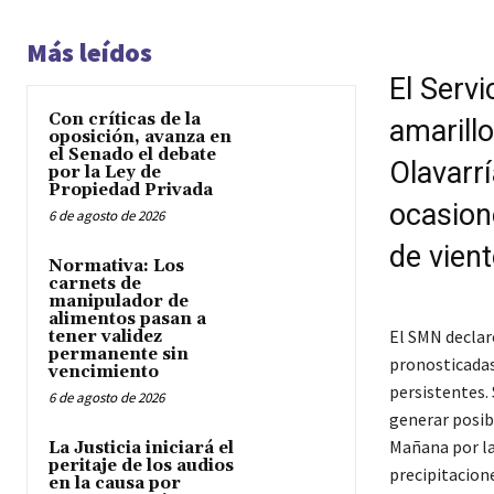
Más leídos
El Servi
Con críticas de la
amarill
oposición, avanza en
el Senado el debate
Olavarrí
por la Ley de
Propiedad Privada
ocasion
6 de agosto de 2026
de vient
Normativa: Los
carnets de
manipulador de
alimentos pasan a
El SMN declar
tener validez
permanente sin
pronosticadas 
vencimiento
persistentes.
6 de agosto de 2026
generar posibl
Mañana por la
La Justicia iniciará el
peritaje de los audios
precipitacione
en la causa por