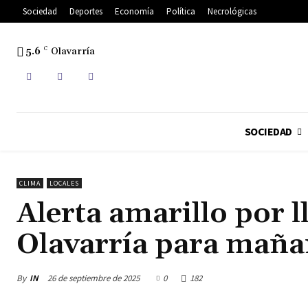
Sociedad
Deportes
Economía
Política
Necrológicas
5.6
C
Olavarría
SOCIEDAD
CLIMA
LOCALES
Alerta amarillo por l
Olavarría para maña
By
IN
26 de septiembre de 2025
0
182