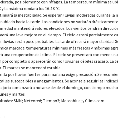
derada, posiblemente con ráfagas. La temperatura mínima se ubi
C y la máxima rondará los 16‑18 °C.
tinuará la inestabilidad. Se esperan lluvias moderadas durante la
nublado hacia la tarde. Las condiciones no variarán drásticament
medad mantendrá valores elevados. Los vientos tendrán dirección
aerá una leve mejora en el tiempo. El cielo estará parcialmente c
 lluvias serán poco probables. La tarde ofrecerá mayor claridad. S
rmica marcada: temperaturas mínimas más frescas y máximas agra
rá una recuperación del clima. El cielo se presentará con menos nu
án por completo o aparecerán como lloviznas débiles si acaso. La 
. El martes se mantendrá estable.
rilla por lluvias fuertes para mañana exige precaución. Se recomie
calles susceptibles a anegamientos. Se aconseja seguir las indicac
 mejoría comenzará a notarse desde el domingo, con tiempo much
lunes y martes.
ltadas: SMN; Meteored; Tiempo3; Meteoblue; y Clima.com