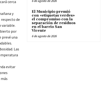
6 de agosto de 2026
cará cerca
El Municipio premió
 mañana y
con «etiquetas verdes»
e respecto de
el compromiso con la
separación de residuos
 variable.
en el barrio San
Vicente
ubierto por
6 de agosto de 2026
e prevé una
dables.
bosidad. Las
temperatura
nda evitar
iones
o más