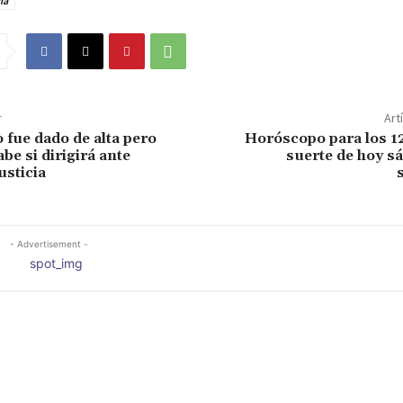
ía
r
Art
 fue dado de alta pero
Horóscopo para los 12
be si dirigirá ante
suerte de hoy s
usticia
- Advertisement -