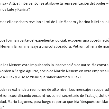
sa». Allí, el interventor se atribuye la representación del poder y 
os Lule y Karina”.
os ellos»: chats revelan el rol de Lule Menem y Karina Milei en la
 que forman parte del expediente judicial, exponen una coordinac
a Menem. En un mensaje a una colaboradora, Petroni afirma de ma
e los Menem esta impulsando la intervención de uatre. Me consta
na orden a Sergio Aguirre, socio de Martín Menem en otra empresa 
e a Lule» y «Eso lo tiene que saber Martin y Lule»3.
oder se extiende a reuniones de alto nivel. Los mensajes recupera
troni coordinando encuentros con el secretario de Trabajo, Julio C
alud, Mario Lugones, para luego reportar que iría “después con M
a”.