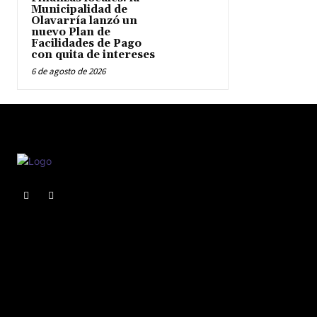
Municipalidad de
Olavarría lanzó un
nuevo Plan de
Facilidades de Pago
con quita de intereses
6 de agosto de 2026