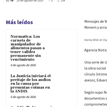
By
IN
29 de agosto de 2025
0
134
Más leídos
Mensajes de W
Menem y arrog
Normativa: Los
carnets de
Karina Milei en Os
manipulador de
alimentos pasan a
Agencia Notic
tener validez
permanente sin
vencimiento
Una serie de c
6 de agosto de 2026
la obra social
círculo íntimo
La Justicia iniciará el
peritaje de los audios
asesor, Eduard
en la causa por
presuntas coimas en
la ANDIS
Según supo Not
6 de agosto de 2026
documentos de
comprometedo