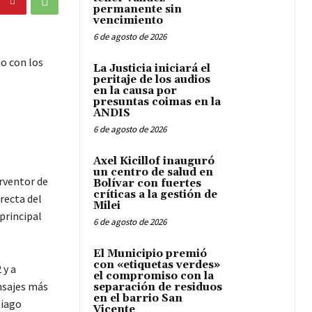
permanente sin
vencimiento
6 de agosto de 2026
o con los
La Justicia iniciará el
peritaje de los audios
en la causa por
presuntas coimas en la
ANDIS
6 de agosto de 2026
Axel Kicillof inauguró
un centro de salud en
erventor de
Bolívar con fuertes
críticas a la gestión de
recta del
Milei
 principal
6 de agosto de 2026
El Municipio premió
con «etiquetas verdes»
 y a
el compromiso con la
nsajes más
separación de residuos
en el barrio San
tiago
Vicente