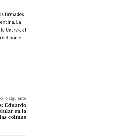
ios firmados
entina. La
la Uatre», el
n del poder
ículo siguiente
es: Eduardo
lular en la
 las coimas