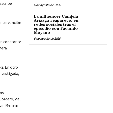
escribe:
6 de agosto de 2026
La influencer Candela
Arizaga reapareció en
 intervención
redes sociales tras el
episodio con Facundo
Moyano
6 de agosto de 2026
ión constante
nera
»2. En otro
investigada,
dos
ordero, y el
artin Menem