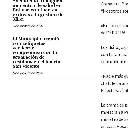
Axel Kicillof inauguró
Comadira. Pren
un centro de salud en
Bolívar con fuertes
“Nosotros som
críticas a la gestión de
Milei
«Nosotros som
6 de agosto de 2026
de OSPRERA
El Municipio premió
con «etiquetas
Los diálogos,
verdes» el
compromiso con la
con la famili
separación de
contundente:
residuos en el barrio
San Vicente
6 de agosto de 2026
«Nadie más qu
chat, le da u
HTech: «avísal
La trama de p
muestran a Pe
ministro de S
en Casa Rosad