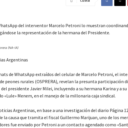
Cuota
hatsApp del interventor Marcelo Petroni lo muestran coordinand
ándose la representación de la hermana del Presidente.
prera (NA-IA)
ias Argentinas
hats de WhatsApp extraídos del celular de Marcelo Petroni, el int
 de peones rurales (OSPRERA), revelan la presunta participación di
 del presidente Javier Milei, incluyendo a su hermana Karina y a su
o «Lule» Menem, en el manejo de la millonaria caja sindical.
icias Argentinas, en base a una investigación del diario Página 12
 la causa que tramita el fiscal Guillermo Marijuan, uno de los me
res fue enviado por Petroni a un contacto agendado como «San