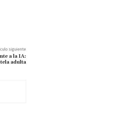
ículo siguiente
te a la IA:
tela adulta