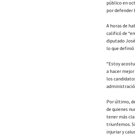
público en oc
por defender l
A horas de ha
calificó de “e
diputado José
lo que definió
“Estoy acostu
a hacer mejor 
los candidato
administració
Por último, de
de quienes nu
tener más cla
triunfemos. Si
injuriar y cal