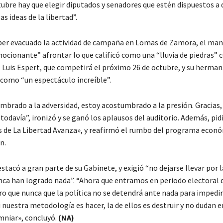
tubre hay que elegir diputados y senadores que estén dispuestos a 
as ideas de la libertad”.
ber evacuado la actividad de campaña en Lomas de Zamora, el man
mocionante” afrontar lo que calificó como una “lluvia de piedras” c
 Luis Espert, que competirá el próximo 26 de octubre, y su herma
 como “un espectáculo increíble”.
mbrado a la adversidad, estoy acostumbrado a la presión. Gracias, 
todavía”, ironizó y se ganó los aplausos del auditorio. Además, pidi
s de La Libertad Avanza», y reafirmó el rumbo del programa econó
n.
stacó a gran parte de su Gabinete, y exigió “no dejarse llevar por l
nca han logrado nada”. “Ahora que entramos en periodo electora
ro que nunca que la política no se detendrá ante nada para impedir
 nuestra metodología es hacer, la de ellos es destruir y no dudan e
umniar», concluyó.
(NA)