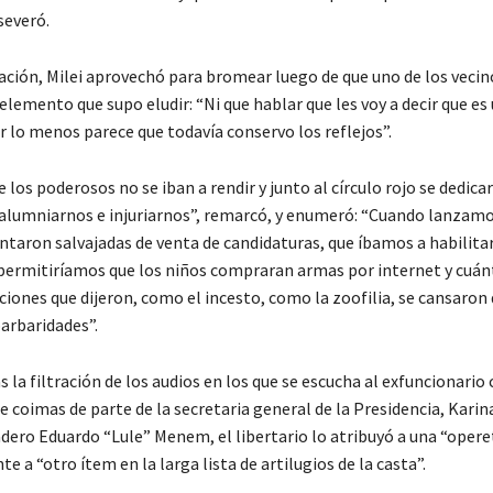
aseveró.
ación, Milei aprovechó para bromear luego de que uno de los veci
 elemento que supo eludir: “Ni que hablar que les voy a decir que es
r lo menos parece que todavía conservo los reflejos”.
los poderosos no se iban a rendir y junto al círculo rojo se dedica
alumniarnos e injuriarnos”, remarcó, y enumeró: “Cuando lanzam
taron salvajadas de venta de candidaturas, que íbamos a habilitar
permitiríamos que los niños compraran armas por internet y cuán
iones que dijeron, como el incesto, como la zoofilia, se cansaron 
barbaridades”.
 la filtración de los audios en los que se escucha al exfuncionario
 coimas de parte de la secretaria general de la Presidencia, Karina
adero Eduardo “Lule” Menem, el libertario lo atribuyó a una “opere
e a “otro ítem en la larga lista de artilugios de la casta”.