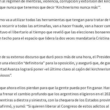
n al régimen de mentiras, violencia, corrupción y extorsión del ki
que nunca que tenemos que decir ‘Kirchnerismo nunca más’”.
mo va a utilizar todas las herramientas que tengan para tratar de 
a recurrir a todas las artimañas, van a hacer fraude, van a hacer c
tuvo el libertario al tiempo que reveló que las elecciones bonaere
n techo para el espacio que lidera la dos veces mandataria Cristin
e de su extenso discurso que duró poco más de una hora, el Presid
e una elección “definitoria” para la oposición, y aseguró que, de ga
rtad Avanza logrará poner «el último clavo al cajón del kirchneris
iosos”.
que ahora ellos pierdan para que la gente pueda por fin ganar. Har
a frenar el cambio profundo que los argentinos eligieron en el 202
ntiras a diestra y siniestra, con la chequera de los Estados provin
afirmó, y sumó: “Si quieren liberar al Congreso de estos adictos al 