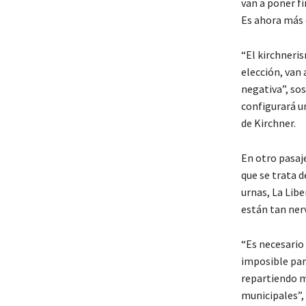
van a poner fi
Es ahora más 
“El kirchneris
elección, van 
negativa”, sos
configurará u
de Kirchner.
En otro pasaj
que se trata d
urnas, La Libe
están tan nerv
“Es necesario 
imposible par
repartiendo me
municipales”, 