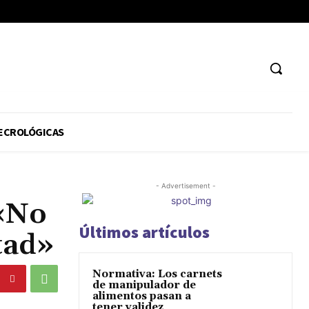
ECROLÓGICAS
- Advertisement -
 «No
Últimos artículos
tad»
Normativa: Los carnets
de manipulador de
alimentos pasan a
tener validez