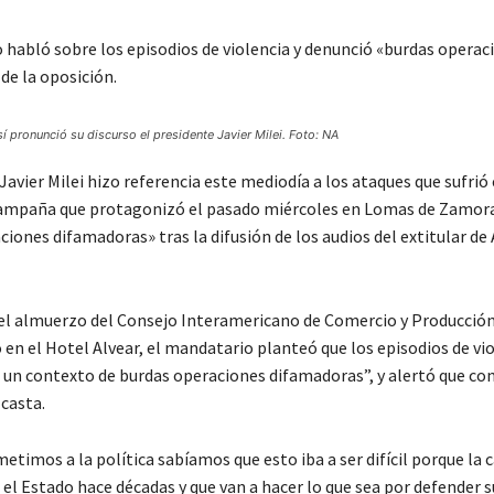
 habló sobre los episodios de violencia y denunció «burdas operac
de la oposición.
sí pronunció su discurso el presidente Javier Milei. Foto: NA
Javier Milei hizo referencia este mediodía a los ataques que sufrió 
campaña que protagonizó el pasado miércoles en Lomas de Zamora
iones difamadoras» tras la difusión de los audios del extitular d
el almuerzo del Consejo Interamericano de Comercio y Producción
 en el Hotel Alvear, el mandatario planteó que los episodios de vio
un contexto de burdas operaciones difamadoras”, y alertó que con
 casta.
timos a la política sabíamos que esto iba a ser difícil porque la 
el Estado hace décadas y que van a hacer lo que sea por defender s