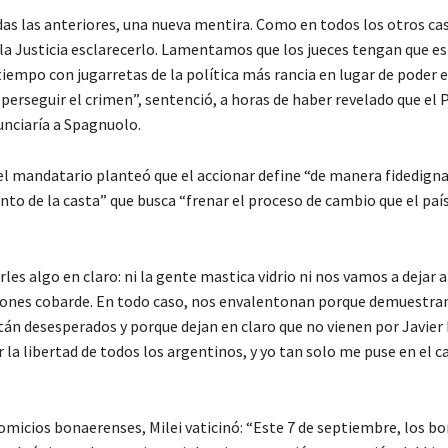
as las anteriores, una nueva mentira. Como en todos los otros ca
la Justicia esclarecerlo. Lamentamos que los jueces tengan que es
iempo con jugarretas de la política más rancia en lugar de poder 
perseguir el crimen”, sentenció, a horas de haber revelado que el 
unciaría a Spagnuolo.
 el mandatario planteó que el accionar define “de manera fidedigna
o de la casta” que busca “frenar el proceso de cambio que el país
les algo en claro: ni la gente mastica vidrio ni nos vamos a dejar
iones cobarde. En todo caso, nos envalentonan porque demuestra
án desesperados y porque dejan en claro que no vienen por Javier M
 la libertad de todos los argentinos, y yo tan solo me puse en el c
comicios bonaerenses, Milei vaticinó: “Este 7 de septiembre, los b