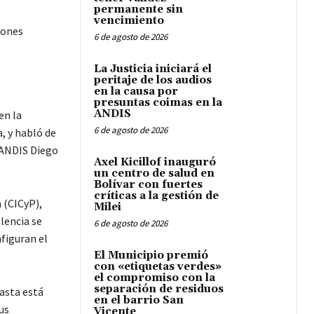
permanente sin
vencimiento
iones
6 de agosto de 2026
La Justicia iniciará el
peritaje de los audios
en la causa por
presuntas coimas en la
ANDIS
en la
6 de agosto de 2026
, y habló de
e ANDIS Diego
Axel Kicillof inauguró
un centro de salud en
Bolívar con fuertes
críticas a la gestión de
 (CICyP),
Milei
lencia se
6 de agosto de 2026
figuran el
El Municipio premió
con «etiquetas verdes»
el compromiso con la
separación de residuos
casta está
en el barrio San
us
Vicente