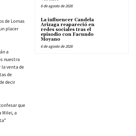
6 de agosto de 2026
La influencer Candela
nos de Lomas
Arizaga reapareció en
 un placer
redes sociales tras el
episodio con Facundo
Moyano
6 de agosto de 2026
rán a
os nuestra
 la venta de
tas de
de decir
 confesar que
 Milei, a
ta”