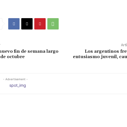
r
Art
uevo fin de semana largo
Los argentinos fren
 de octubre
entusiasmo juvenil, cau
- Advertisement -