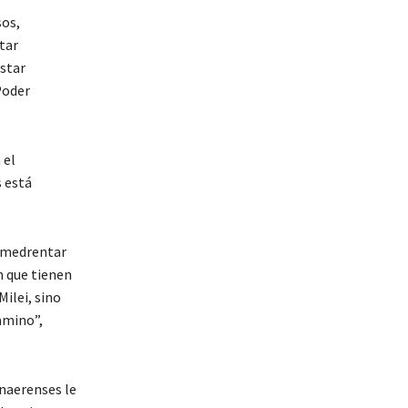
sos,
tar
estar
Poder
 el
 está
 amedrentar
n que tienen
ilei, sino
amino”,
onaerenses le