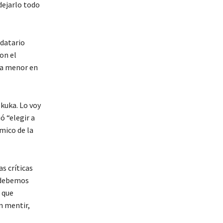
dejarlo todo
datario
on el
na menor en
kuka. Lo voy
ó “elegir a
mico de la
as críticas
l debemos
 que
n mentir,