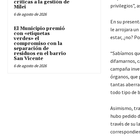
críticas a la gestión de
privilegios”, 
Milei
6 de agosto de 2026
En su present
El Municipio premió
le arrojara un
con «etiquetas
estar, ¿no? Po
verdes» el
compromiso con la
separación de
“Sabíamos que 
residuos en el barrio
San Vicente
difamarnos, c
6 de agosto de 2026
campaña inven
órganos, que 
tantas aberrac
todo tipo de 
Asimismo, tras
hubo pedido de
través de su l
correspondient