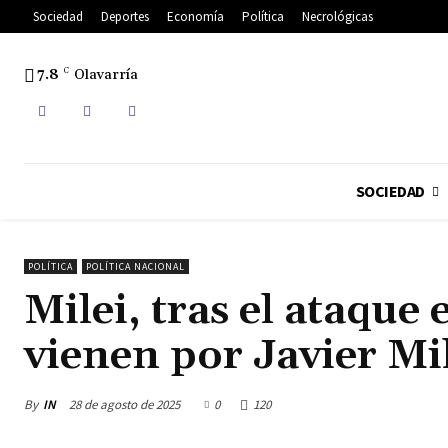
Sociedad
Deportes
Economía
Política
Necrológicas
7.8
C
Olavarría
SOCIEDAD
POLÍTICA
POLÍTICA NACIONAL
Milei, tras el ataqu
vienen por Javier Mil
By
IN
28 de agosto de 2025
0
120