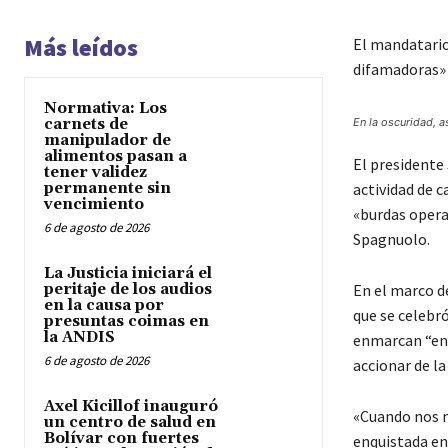
Más leídos
El mandatario
difamadoras» 
Normativa: Los
carnets de
En la oscuridad, a
manipulador de
alimentos pasan a
El presidente 
tener validez
permanente sin
actividad de 
vencimiento
«burdas operac
6 de agosto de 2026
Spagnuolo.
La Justicia iniciará el
peritaje de los audios
En el marco d
en la causa por
que se celebró
presuntas coimas en
la ANDIS
enmarcan “en 
6 de agosto de 2026
accionar de la
Axel Kicillof inauguró
«Cuando nos me
un centro de salud en
Bolívar con fuertes
enquistada en 