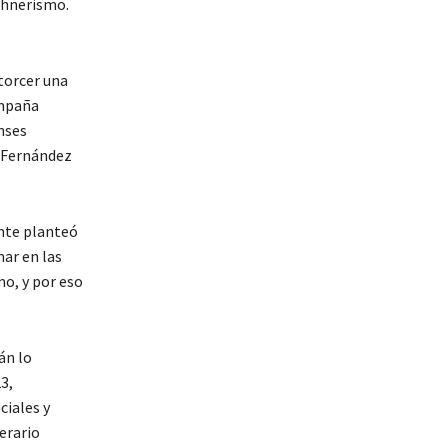
rchnerismo.
torcer una
ampaña
nses
a Fernández
ente planteó
nar en las
mo, y por eso
án lo
3,
ciales y
erario