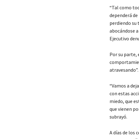
“Tal como tod
dependerá de 
perdiendo su t
abocándose a 
Ejecutivo den
Por su parte,
comportamient
atravesando”.
“Vamos a dejar
con estas acc
miedo, que est
que vienen por
subrayó.
A días de los 