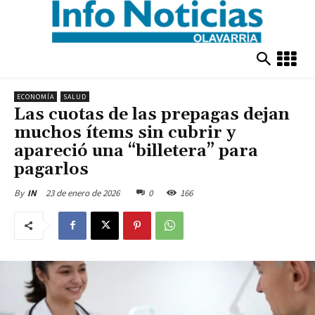
ECONOMÍA
SALUD
Las cuotas de las prepagas dejan
muchos ítems sin cubrir y
apareció una “billetera” para
pagarlos
23 de enero de 2026
0
166
By
IN