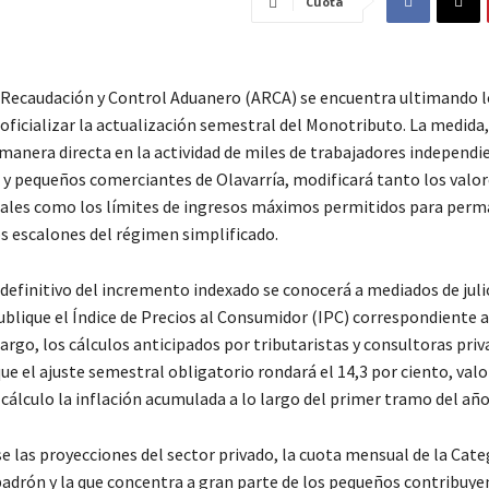
Cuota
 Recaudación y Control Aduanero (ARCA) se encuentra ultimando l
oficializar la actualización semestral del Monotributo. La medida,
manera directa en la actividad de miles de trabajadores independi
 y pequeños comerciantes de Olavarría, modificará tanto los valor
les como los límites de ingresos máximos permitidos para perm
os escalones del régimen simplificado.
 definitivo del incremento indexado se conocerá a mediados de juli
ublique el Índice de Precios al Consumidor (IPC) correspondiente 
argo, los cálculos anticipados por tributaristas y consultoras priv
ue el ajuste semestral obligatorio rondará el 14,3 por ciento, val
cálculo la inflación acumulada a lo largo del primer tramo del año
e las proyecciones del sector privado, la cuota mensual de la Cate
padrón y la que concentra a gran parte de los pequeños contribuye