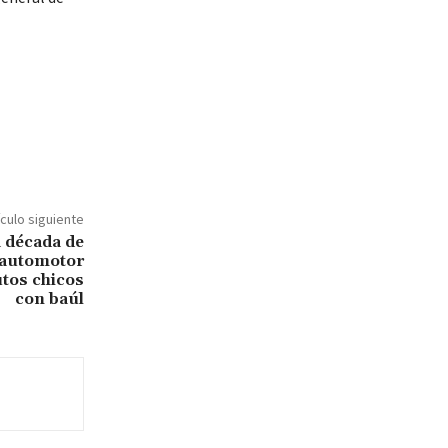
ículo siguiente
a década de
 automotor
utos chicos
con baúl