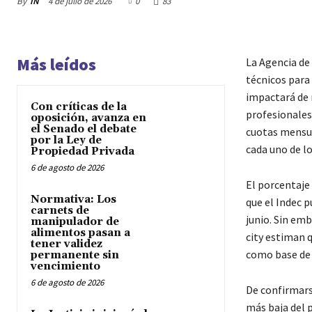
By
IN
4 de julio de 2026
0
83
Más leídos
La Agencia de
técnicos para 
impactará de 
Con críticas de la
profesionales
oposición, avanza en
el Senado el debate
cuotas mensua
por la Ley de
cada uno de l
Propiedad Privada
6 de agosto de 2026
El porcentaje
Normativa: Los
que el Indec p
carnets de
junio. Sin emb
manipulador de
alimentos pasan a
city estiman q
tener validez
como base de 
permanente sin
vencimiento
6 de agosto de 2026
De confirmars
más baja del 