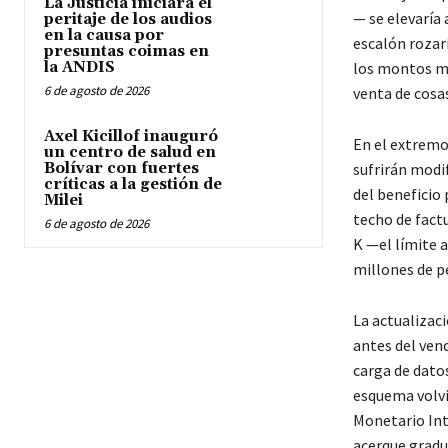
La Justicia iniciará el
— se elevaría
peritaje de los audios
en la causa por
escalón rozarí
presuntas coimas en
la ANDIS
los montos men
6 de agosto de 2026
venta de cosa
Axel Kicillof inauguró
En el extremo
un centro de salud en
Bolívar con fuertes
sufrirán modi
críticas a la gestión de
del beneficio 
Milei
techo de fact
6 de agosto de 2026
K —el límite 
millones de p
La actualizac
antes del venc
carga de datos
esquema volvi
Monetario Int
acerque gradu