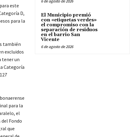
6 de agosto de 2026
para este
Categoría D,
El Municipio premió
con «etiquetas verdes»
pesos para la
el compromiso con la
separación de residuos
en el barrio San
Vicente
as también
6 de agosto de 2026
en excluidos
a tener un
la Categoría
 127
a bonaerense
nal para la
ralelo, el
s del Fondo
ral que
general de