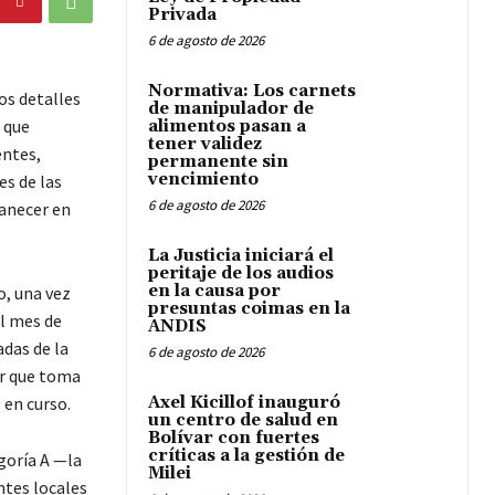
Privada
6 de agosto de 2026
Normativa: Los carnets
os detalles
de manipulador de
 que
alimentos pasan a
tener validez
entes,
permanente sin
vencimiento
es de las
6 de agosto de 2026
anecer en
La Justicia iniciará el
peritaje de los audios
en la causa por
o, una vez
presuntas coimas en la
al mes de
ANDIS
adas de la
6 de agosto de 2026
or que toma
 en curso.
Axel Kicillof inauguró
un centro de salud en
Bolívar con fuertes
críticas a la gestión de
goría A —la
Milei
ntes locales