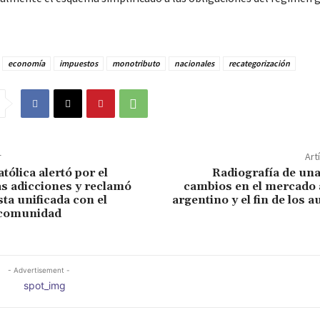
economía
impuestos
monotributo
nacionales
recategorización
r
Art
atólica alertó por el
Radiografía de un
as adicciones y reclamó
cambios en el mercado
ta unificada con el
argentino y el fin de los a
 comunidad
- Advertisement -