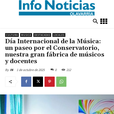
CULTURA
MUSICA
DESTACADAS
LOCALES
Día Internacional de la Música:
un paseo por el Conservatorio,
nuestra gran fábrica de músicos
y docentes
1 de octubre de 2025
0
212
By
IN