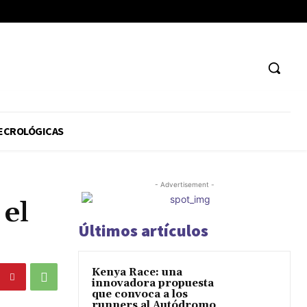
ECROLÓGICAS
- Advertisement -
 el
Últimos artículos
Kenya Race: una
innovadora propuesta
que convoca a los
runners al Autódromo