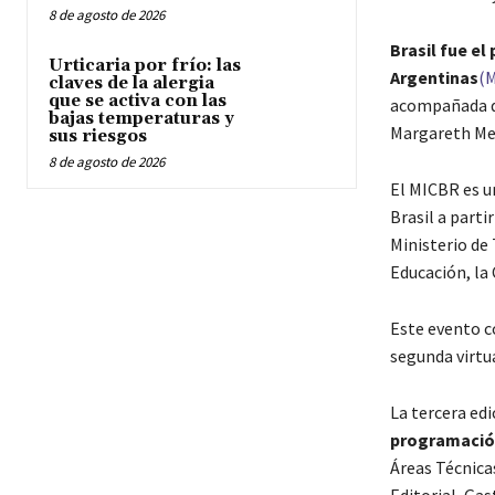
8 de agosto de 2026
Brasil fue el
Urticaria por frío: las
Argentinas
(M
claves de la alergia
que se activa con las
acompañada de
bajas temperaturas y
Margareth Me
sus riesgos
8 de agosto de 2026
El MICBR es u
Brasil a parti
Ministerio de 
Educación, la 
Este evento c
segunda virtua
La tercera edi
programación
Áreas Técnicas