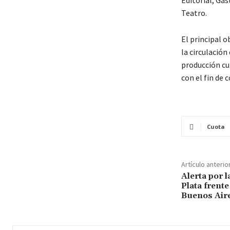
Editorial, Ga
Teatro.
El principal o
la circulación
producción cu
con el fin de 
Cuota
Artículo anterio
Alerta por l
Plata frent
Buenos Air