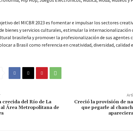
stronomía, Hip Hop, Juegos Electrónicos, Música, Moda, Museos y 
bjetivo del MICBR 2023 es fomentar e impulsar los sectores creativo
 de bienes y servicios culturales, estimular la internacionalización 
ltural brasileña y promover la profesionalización de sus agentes c
colocar a Brasil como referencia en creatividad, diversidad, calidad 
r
Art
a crecida del Río de La
Creció la provisión de n
e al Área Metropolitana de
que pegarle al chanc
es
aparecier