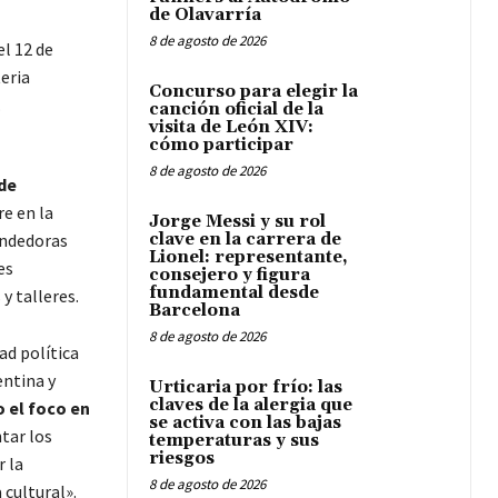
de Olavarría
8 de agosto de 2026
el 12 de
eria
Concurso para elegir la
.
canción oficial de la
visita de León XIV:
cómo participar
8 de agosto de 2026
 de
re en la
Jorge Messi y su rol
endedoras
clave en la carrera de
Lionel: representante,
es
consejero y figura
fundamental desde
y talleres.
Barcelona
8 de agosto de 2026
ad política
entina y
Urticaria por frío: las
claves de la alergia que
 el foco en
se activa con las bajas
tar los
temperaturas y sus
riesgos
r la
8 de agosto de 2026
cultural».