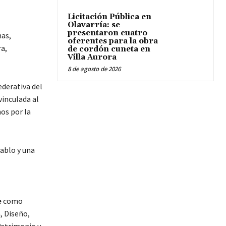
Licitación Pública en
Olavarría: se
presentaron cuatro
nas,
oferentes para la obra
a,
de cordón cuneta en
Villa Aurora
8 de agosto de 2026
ederativa del
vinculada al
os por la
ablo y una
e
como
, Diseño,