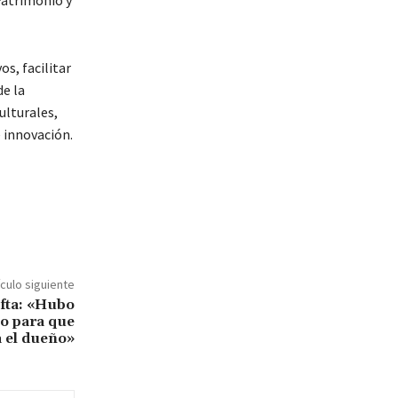
Patrimonio y
s, facilitar
de la
ulturales,
e innovación.
ículo siguiente
afta: «Hubo
ho para que
a el dueño»