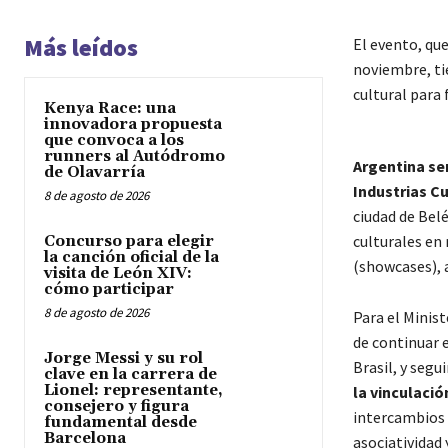
Más leídos
El evento, que
noviembre, ti
cultural para 
Kenya Race: una
innovadora propuesta
que convoca a los
runners al Autódromo
Argentina ser
de Olavarría
Industrias Cu
8 de agosto de 2026
ciudad de Bel
culturales en
Concurso para elegir
la canción oficial de la
(showcases), 
visita de León XIV:
cómo participar
8 de agosto de 2026
Para el Minist
de continuar 
Jorge Messi y su rol
Brasil, y segu
clave en la carrera de
Lionel: representante,
la vinculació
consejero y figura
intercambios c
fundamental desde
Barcelona
asociatividad