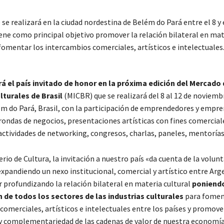
 se realizará en la ciudad nordestina de Belém do Pará entre el 8 y 
ene como principal objetivo promover la relación bilateral en mat
fomentar los intercambios comerciales, artísticos e intelectuales
á el país invitado de honor en la próxima edición del Mercado
lturales de Brasil
(MICBR) que se realizará del 8 al 12 de noviemb
ém do Pará, Brasil, con la participación de emprendedores y empr
 rondas de negocios, presentaciones artísticas con fines comercial
actividades de networking, congresos, charlas, paneles, mentorías 
erio de Cultura, la invitación a nuestro país «da cuenta de la volunt
expandiendo un nexo institucional, comercial y artístico entre Arg
ir profundizando la relación bilateral en materia cultural
poniendo
n de todos los sectores de las industrias culturales
para fomen
omerciales, artísticos e intelectuales entre los países y promove
 y complementariedad de las cadenas de valor de nuestra economía 