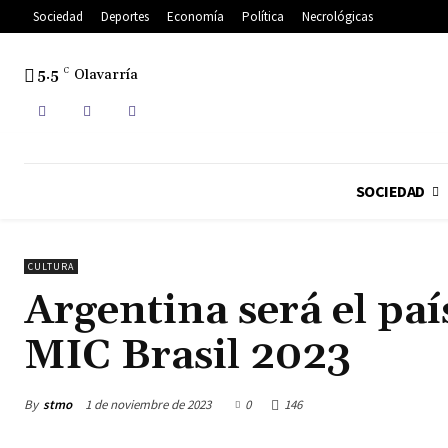
Sociedad
Deportes
Economía
Política
Necrológicas
5.5
C
Olavarría
SOCIEDAD
CULTURA
Argentina será el paí
MIC Brasil 2023
By
stmo
1 de noviembre de 2023
0
146