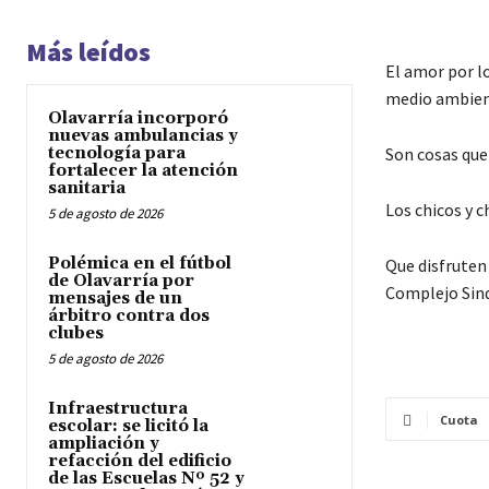
Más leídos
El amor por lo
medio ambie
Olavarría incorporó
nuevas ambulancias y
tecnología para
Son cosas que
fortalecer la atención
sanitaria
Los chicos y c
5 de agosto de 2026
Polémica en el fútbol
Que disfruten
de Olavarría por
Complejo Sind
mensajes de un
árbitro contra dos
clubes
5 de agosto de 2026
Infraestructura
Cuota
escolar: se licitó la
ampliación y
refacción del edificio
de las Escuelas Nº 52 y