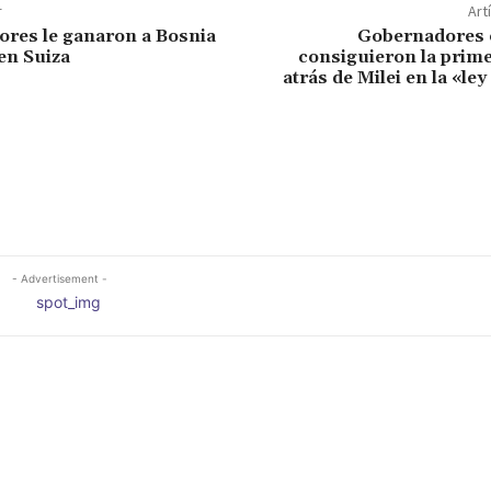
r
Art
ores le ganaron a Bosnia
Gobernadores 
 en Suiza
consiguieron la prim
atrás de Milei en la «l
- Advertisement -