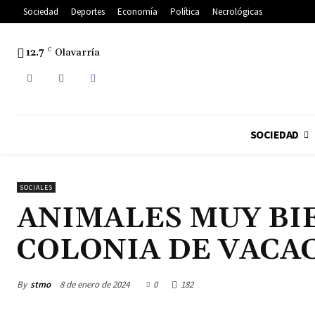
Sociedad
Deportes
Economía
Política
Necrológicas
12.7
C
Olavarría
SOCIEDAD
SOCIALES
ANIMALES MUY BI
COLONIA DE VACA
By
stmo
8 de enero de 2024
0
182