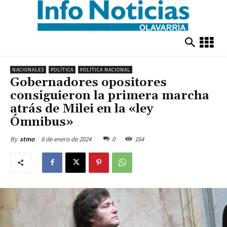
NACIONALES
POLÍTICA
POLÍTICA NACIONAL
Gobernadores opositores
consiguieron la primera marcha
atrás de Milei en la «ley
Ómnibus»
8 de enero de 2024
0
164
By
stmo