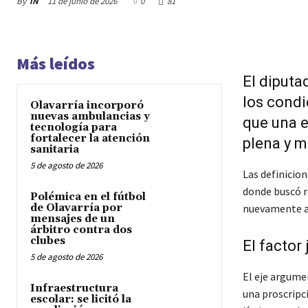
By
IN
11 de junio de 2026
0
81
Más leídos
El diputa
los condi
Olavarría incorporó
nuevas ambulancias y
que una e
tecnología para
fortalecer la atención
plena y m
sanitaria
5 de agosto de 2026
Las definicion
donde buscó r
Polémica en el fútbol
de Olavarría por
nuevamente al
mensajes de un
árbitro contra dos
clubes
El factor
5 de agosto de 2026
El eje argume
Infraestructura
una proscripci
escolar: se licitó la