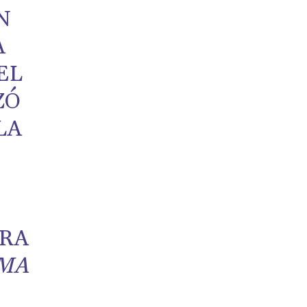
N
A
EL
ZÓ
LA
D
ARA
RMA