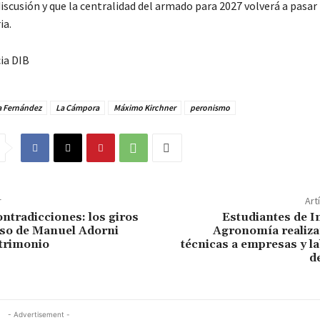
discusión y que la centralidad del armado para 2027 volverá a pasar 
ia.
ia DIB
a Fernández
La Cámpora
Máximo Kirchner
peronismo
r
Art
ontradicciones: los giros
Estudiantes de I
rso de Manuel Adorni
Agronomía realiza
trimonio
técnicas a empresas y l
d
- Advertisement -