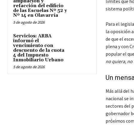
ampliación y
límites que ho
refacción del edificio
sistema polít
de las Escuelas Nº 52 y
Nº 14 en Olavarría
5 de agosto de 2026
Para el legisl
la oposición a
Servicios: ARBA
de que el esce
informó el
vencimiento con
plena y con C
descuento de la cuota
popular el que
4 del Impuesto
Inmobiliario Urbano
no quiera, no 
5 de agosto de 2026
Un mensaje
Más allá del h
nacional se in
sectores del 
gobernador bon
próximos comi