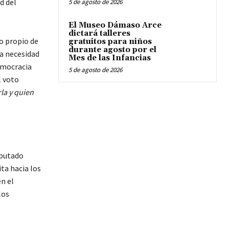
d del
5 de agosto de 2026
El Museo Dámaso Arce
dictará talleres
so propio de
gratuitos para niños
durante agosto por el
la necesidad
Mes de las Infancias
democracia
5 de agosto de 2026
l voto
rla y quien
iputado
ita hacia los
n el
los