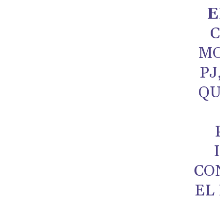
E
C
MO
PJ
QU
CO
EL