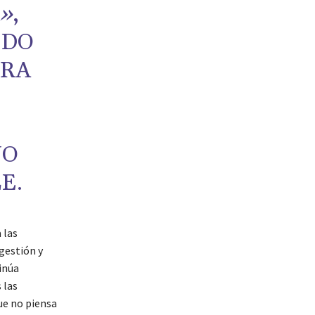
»
,
NDO
ORA
NO
E.
 las
gestión y
inúa
 las
que no piensa