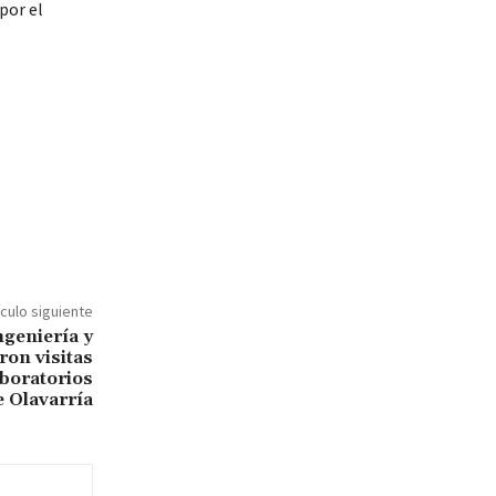
por el
ículo siguiente
ngeniería y
ron visitas
aboratorios
e Olavarría