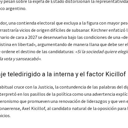
y pesan sobre la exjefa de Estado distorsionan la representativida
ico argentino.
ador, una contienda electoral que excluya a la figura con mayor pe
rrastraría vicios de origen difíciles de subsanar. Kirchner enfatizó 
nario de cara a 2027 se desenvuelva bajo las condiciones de una «
ristina en libertad», argumentando de manera llana que debe ser e
 ordene el destino de las candidaturas:
«Si la sociedad quiere elegi
la vota y sanseacabó»
.
 teledirigido a la interna y el factor Kicillof
abitual cruce con la Justicia, la contundencia de las palabras del d
terpretó en los pasillos de la política como una advertencia explíc
peronismo que promueven una renovación de liderazgos y que ven e
aerense, Axel Kicillof, al candidato natural de la oposición para 
cios.