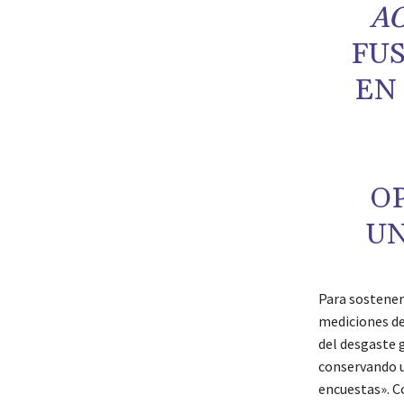
A
FUS
EN
O
UN
Para sostener
mediciones de
del desgaste g
conservando u
encuestas». Co