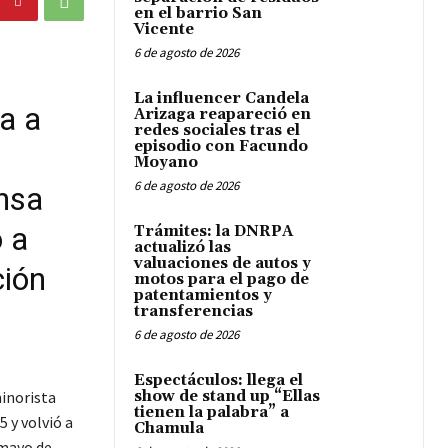
en el barrio San
Vicente
6 de agosto de 2026
La influencer Candela
a a
Arizaga reapareció en
redes sociales tras el
episodio con Facundo
Moyano
6 de agosto de 2026
nsa
o a
Trámites: la DNRPA
actualizó las
valuaciones de autos y
ción
motos para el pago de
patentamientos y
transferencias
6 de agosto de 2026
Espectáculos: llega el
inorista
show de stand up “Ellas
tienen la palabra” a
 y volvió a
Chamula
 mayo de