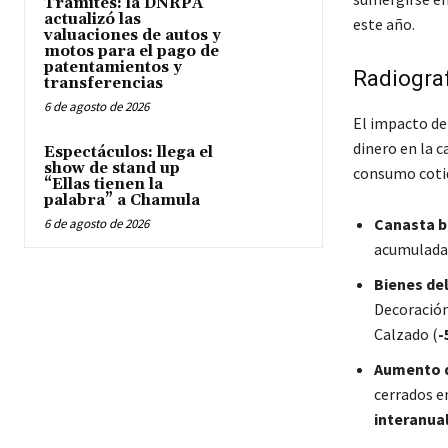
Trámites: la DNRPA
actualizó las
este año.
valuaciones de autos y
motos para el pago de
patentamientos y
Radiograf
transferencias
6 de agosto de 2026
El impacto de
dinero en la c
Espectáculos: llega el
show de stand up
consumo coti
“Ellas tienen la
palabra” a Chamula
Canasta bá
6 de agosto de 2026
acumulada
Bienes del
Decoració
Calzado (
-
Aumento d
cerrados en
interanua