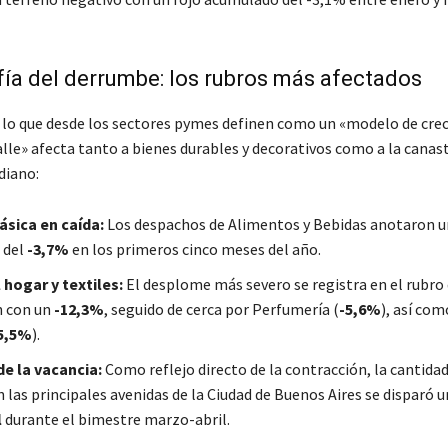
ía del derrumbe: los rubros más afectados
 lo que desde los sectores pymes definen como un «modelo de cre
alle» afecta tanto a bienes durables y decorativos como a la canas
diano:
sica en caída:
Los despachos de Alimentos y Bebidas anotaron u
 del
-3,7%
en los primeros cinco meses del año.
 hogar y textiles:
El desplome más severo se registra en el rubro 
n con un
-12,3%
, seguido de cerca por Perfumería (
-5,6%
), así com
5,5%
).
e la vacancia:
Como reflejo directo de la contracción, la cantidad
 las principales avenidas de la Ciudad de Buenos Aires se disparó 
l
durante el bimestre marzo-abril.