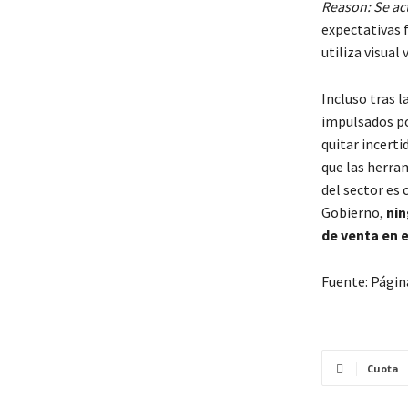
Reason: Se ac
expectativas 
utiliza visual 
Incluso tras 
impulsados po
quitar incerti
que las herra
del sector es 
Gobierno,
nin
de venta en 
Fuente: Págin
Cuota