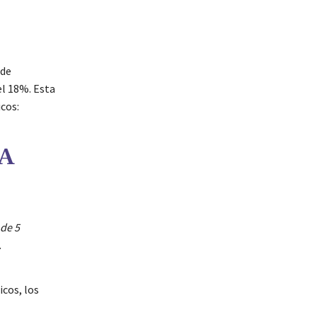
 de
el 18%. Esta
icos:
A
 de 5
.
icos, los