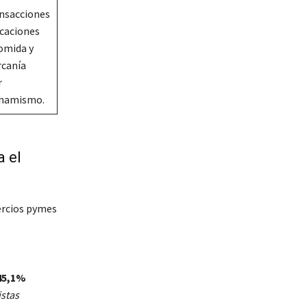
ansacciones
icaciones
omida y
rcanía
r
inamismo.
a el
ercios pymes
45,1%
istas