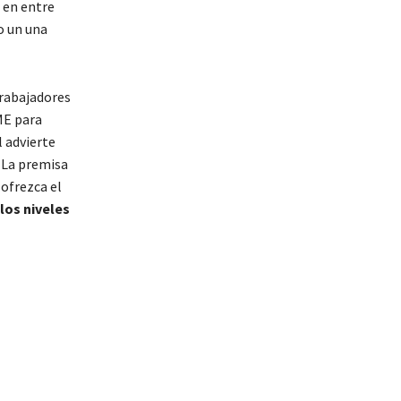
l en entre
o un una
trabajadores
ME para
l advierte
 La premisa
 ofrezca el
los niveles