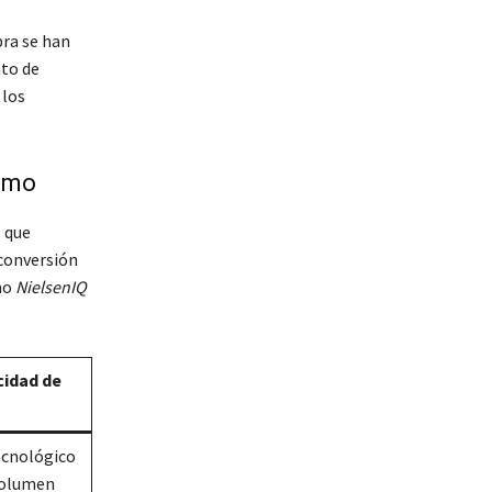
bra se han
to de
 los
umo
, que
econversión
mo
NielsenIQ
cidad de
ecnológico
 volumen