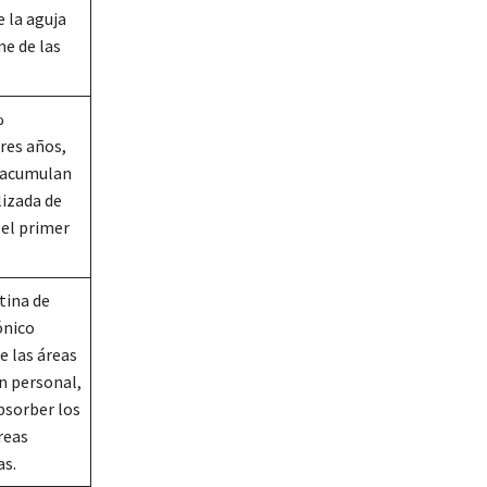
 la aguja
me de las
%
res años,
 acumulan
lizada de
 el primer
tina de
ónico
e las áreas
n personal,
bsorber los
reas
as.