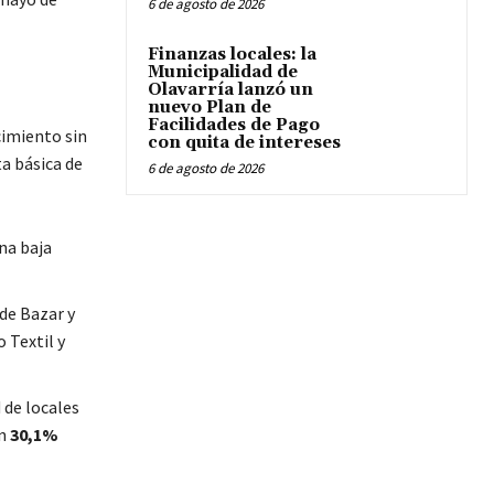
6 de agosto de 2026
Finanzas locales: la
Municipalidad de
Olavarría lanzó un
nuevo Plan de
Facilidades de Pago
cimiento sin
con quita de intereses
ta básica de
6 de agosto de 2026
na baja
de Bazar y
o Textil y
 de locales
un
30,1%