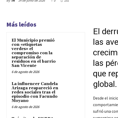
By
IN
14 de junio de 2026
0
151
Más leídos
El der
las av
El Municipio premió
con «etiquetas
verdes» el
crecim
compromiso con la
separación de
las pér
residuos en el barrio
San Vicente
que re
6 de agosto de 2026
global.
La influencer Candela
Arizaga reapareció en
redes sociales tras el
episodio con Facundo
Desde el inici
Moyano
comportamient
6 de agosto de 2026
sufrió una con
sumergirse en