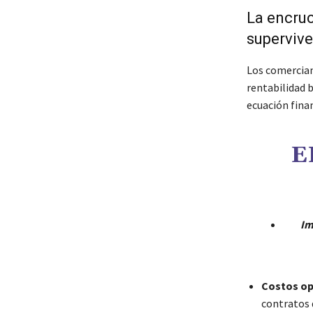
La encruc
superviv
Los comercian
rentabilidad b
ecuación finan
E
Im
Costos op
contratos d