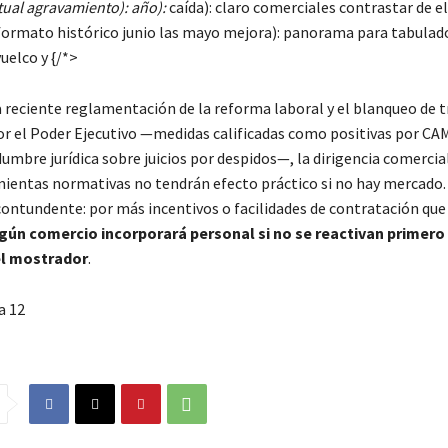
tual agravamiento): año):
caída): claro comerciales contrastar de e
formato histórico junio las mayo mejora): panorama para tabulad
vuelco y {/*>
la reciente reglamentación de la reforma laboral y el blanqueo de 
r el Poder Ejecutivo —medidas calificadas como positivas por CA
dumbre jurídica sobre juicios por despidos—, la dirigencia comercia
mientas normativas no tendrán efecto práctico si no hay mercado.
contundente: por más incentivos o facilidades de contratación que
gún comercio incorporará personal si no se reactivan primero 
el mostrador
.
a 12