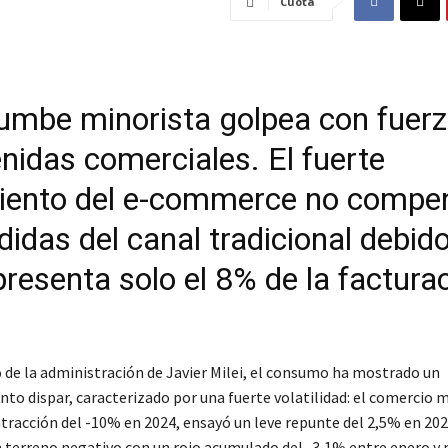
Cuota
rumbe minorista golpea con fuerz
enidas comerciales. El fuerte
iento del e-commerce no compe
didas del canal tradicional debid
presenta solo el 8% de la factura
o de la administración de Javier Milei, el consumo ha mostrado un
o dispar, caracterizado por una fuerte volatilidad: el comercio m
tracción del -10% en 2024, ensayó un leve repunte del 2,5% en 2025
 terreno negativo con un rojo acumulado del -3,1% entre enero y