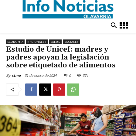
ECONOMÍA
NACIONALES
SALUD
SOCIALES
Estudio de Unicef: madres y
padres apoyan la legislación
sobre etiquetado de alimentos
31 de enero de 2024
0
374
By
stmo