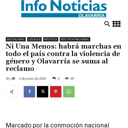
DESTACADAS
LOCALES
POLÍTICA
POLÍTICA NACIONAL
Ni Una Menos: habrá marchas en
todo el país contra la violencia de
género y Olavarría se suma al
reclamo
3 de junio de 2026
0
99
By
IN
Marcado por la conmoción nacional