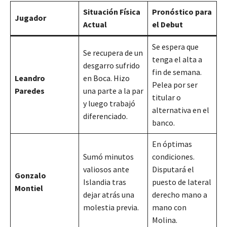
Situación Física
Pronóstico para
Jugador
Actual
el Debut
Se espera que
Se recupera de un
tenga el alta a
desgarro sufrido
fin de semana.
Leandro
en Boca. Hizo
Pelea por ser
Paredes
una parte a la par
titular o
y luego trabajó
alternativa en el
diferenciado.
banco.
En óptimas
Sumó minutos
condiciones.
valiosos ante
Disputará el
Gonzalo
Islandia tras
puesto de lateral
Montiel
dejar atrás una
derecho mano a
molestia previa.
mano con
Molina.