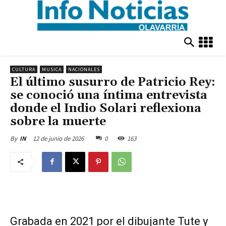
CULTURA
MUSICA
NACIONALES
El último susurro de Patricio Rey:
se conoció una íntima entrevista
donde el Indio Solari reflexiona
sobre la muerte
12 de junio de 2026
0
163
By
IN
Grabada en 2021 por el dibujante Tute y