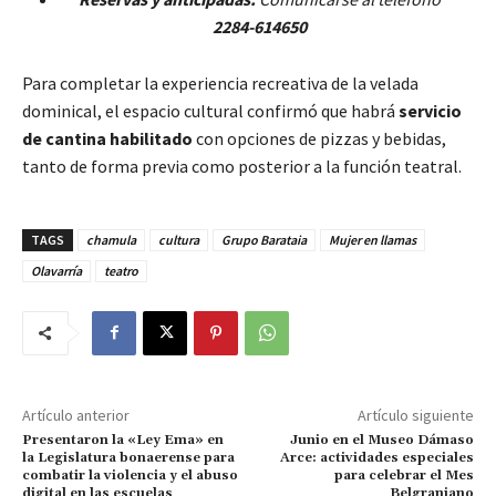
2284-614650
Para completar la experiencia recreativa de la velada
dominical, el espacio cultural confirmó que habrá
servicio
de cantina habilitado
con opciones de pizzas y bebidas,
tanto de forma previa como posterior a la función teatral.
TAGS
chamula
cultura
Grupo Barataia
Mujer en llamas
Olavarría
teatro
Artículo anterior
Artículo siguiente
Presentaron la «Ley Ema» en
Junio en el Museo Dámaso
la Legislatura bonaerense para
Arce: actividades especiales
combatir la violencia y el abuso
para celebrar el Mes
digital en las escuelas
Belgraniano