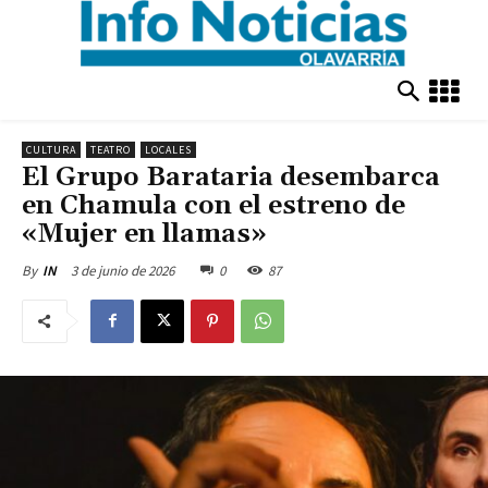
CULTURA
TEATRO
LOCALES
El Grupo Barataria desembarca
en Chamula con el estreno de
«Mujer en llamas»
3 de junio de 2026
0
87
By
IN