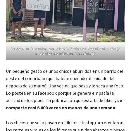
La foto de la vecina que se volvió viral en Facebook y atrajo
a cientos de clientes (Facebook)
Un pequeño gesto de unos chicos aburridos en un barrio del
oeste del conurbano que habían quedado al cuidado del
negocio de su mamá. Una vecina que pasa y le saca una foto.
Lo postea en su Facebook porque le genera empatía la
actitud de los pibes. La publicación que estalla de likes y
se
comparte casi 6.000 veces en menos de una semana.
Los chicos que se la pasan en TikTok e Instagram emularon
los carteles virales de los jóvenes que piden abrazos o besos