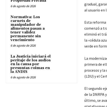
Propiedad Privada
gradual, garan
6 de agosto de 2026
al usuario en 
Normativa: Los
carnets de
Esta reforma 
manipulador de
comenzó a traz
alimentos pasan a
tener validez
eliminó el trá
permanente sin
vencimiento
la «cédula azu
6 de agosto de 2026
verde en forma
La Justicia iniciará el
La modernizac
peritaje de los audios
en la causa por
primera de el
presuntas coimas en
procesos y la
la ANDIS
(LDU) y el Cer
6 de agosto de 2026
El segundo ej
de la DNRPA y 
último, se av
plataformas d