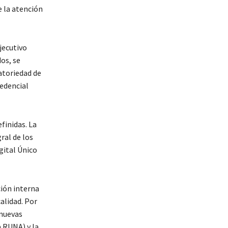
e la atención
jecutivo
os, se
gatoriedad de
redencial
finidas. La
ral de los
gital Único
ción interna
alidad. Por
 nuevas
 RUNA) y la