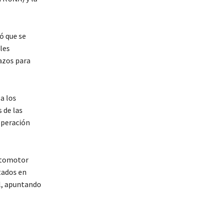
ó que se
les
lazos para
a los
 de las
operación
Automotor
tados en
l, apuntando