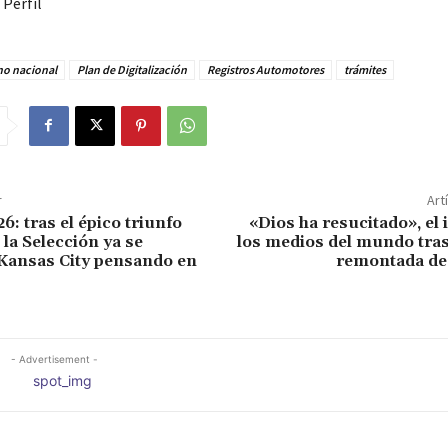
 Perfil
no nacional
Plan de Digitalización
Registros Automotores
trámites
r
Art
: tras el épico triunfo
«Dios ha resucitado», el
 la Selección ya se
los medios del mundo tras
Kansas City pensando en
remontada de
- Advertisement -