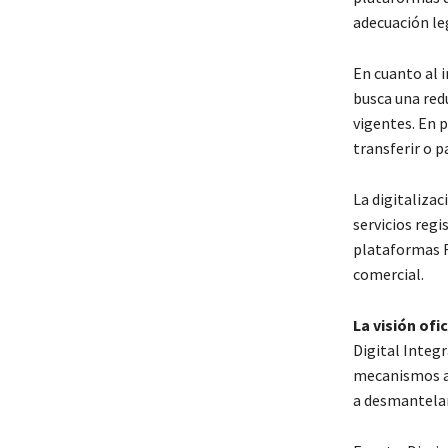
adecuación leg
En cuanto al i
busca una red
vigentes. En p
transferir o 
La digitaliza
servicios regi
plataformas R
comercial.
La visión ofic
Digital Integ
mecanismos av
a desmantelar 