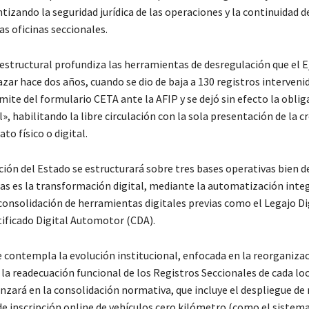
tizando la seguridad jurídica de las operaciones y la continuidad d
las oficinas seccionales.
estructural profundiza las herramientas de desregulación que el E
ar hace dos años, cuando se dio de baja a 130 registros intervenid
mite del formulario CETA ante la AFIP y se dejó sin efecto la obli
l», habilitando la libre circulación con la sola presentación de la c
to físico o digital.
ión del Estado se estructurará sobre tres bases operativas bien de
las es la transformación digital, mediante la automatización integ
 consolidación de herramientas digitales previas como el Legajo Di
tificado Digital Automotor (CDA).
e contempla la evolución institucional, enfocada en la reorganiza
la readecuación funcional de los Registros Seccionales de cada loc
anzará en la consolidación normativa, que incluye el despliegue de
e inscripción online de vehículos cero kilómetro (como el sistema