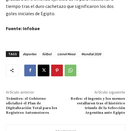
tiempo tras el duro cachetazo que significaron los dos
goles iniciales de Egipto.
Fuente: Infobae
TAGS
deportes
fútbol
Lionel Messi
Mundial 2026
Artículo anterior
Artículo siguiente
Trámites: el Gobierno
Redes: el ingenio y los memes
oficializó el Plan de
estallaron tras el histórico
Digitalización Total para los
triunfo de la Selección
Registros Automotores
Argentina ante Egipto
- Advertisement -