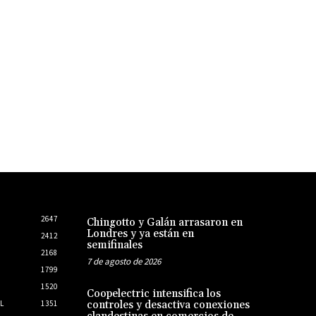
2647
Chingotto y Galán arrasaron en
Londres y ya están en
2412
semifinales
2168
7 de agosto de 2026
1799
1520
Coopelectric intensifica los
L
1351
controles y desactiva conexiones