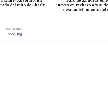
a Charly Absoluto, un
Paro de 24 horas en e
trado del mito de Charly
jueves en rechazo a 700 de
desmantelamiento del
- Advertisement -