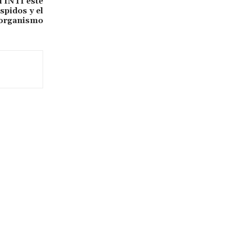
l INTI este
spidos y el
 organismo