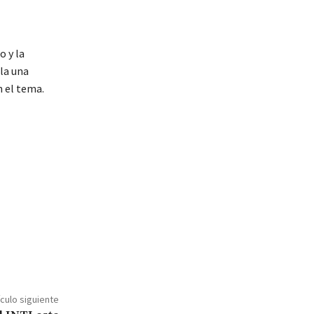
o y la
la una
n el tema.
ículo siguiente