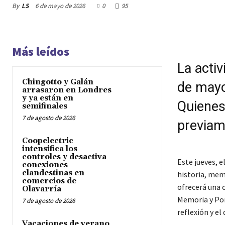
By
LS
6 de mayo de 2026
0
95
Más leídos
La activ
Chingotto y Galán
de mayo 
arrasaron en Londres
y ya están en
Quienes 
semifinales
7 de agosto de 2026
previam
Coopelectric
intensifica los
controles y desactiva
Este jueves, e
conexiones
clandestinas en
historia, mem
comercios de
ofrecerá una c
Olavarría
Memoria y Por
7 de agosto de 2026
reflexión y el
Vacaciones de verano