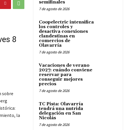
semifinales
7 de agosto de 2026
Coopelectric intensifica
los controles y
desactiva conexiones
clandestinas en
eves 8
comercios de
Olavarría
7 de agosto de 2026
Vacaciones de verano
2027: cuándo conviene
reservar para
conseguir mejores
precios
7 de agosto de 2026
n sobre
berg
TC Pista: Olavarría
stórica:
tendrá una nutrida
delegación en San
miento, la
Nicolás
7 de agosto de 2026