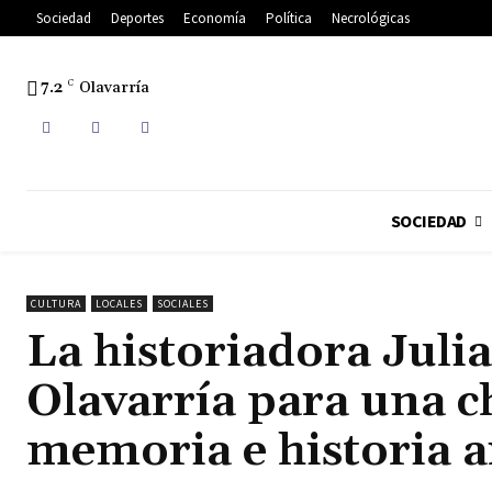
Sociedad
Deportes
Economía
Política
Necrológicas
7.2
C
Olavarría
SOCIEDAD
CULTURA
LOCALES
SOCIALES
La historiadora Juli
Olavarría para una c
memoria e historia 