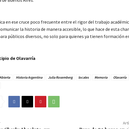
a de Buenos Aires.
bica en ese cruce poco frecuente entre el rigor del trabajo académic
omunicar la historia de manera accesible, lo que hace de esta char
ara públicos diversos, no solo para quienes ya tienen formación e
ipio de Olavarría
Abierta
Historia Argentina
Julia Rosemberg
locales
Memoria
Olavarría
r
Art