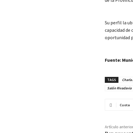
de la Provinci
Su perfil la u
capacidad de c
oportunidad p
Fuente: Munic
TAGS
Charla 
Salón Rivadavia
Cuota
Artículo anterio