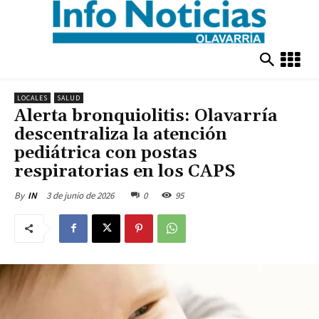
LOCALES
SALUD
Alerta bronquiolitis: Olavarría
descentraliza la atención
pediátrica con postas
respiratorias en los CAPS
3 de junio de 2026
0
95
By
IN