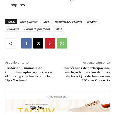
hogares.
TAGS
Bronquiolitis
CAPS
Hospital de Pediatría
locales
Olavarría
Postas respiratorias
salud
Artículo anterior
Artículo siguiente
Histórico: Gimnasia de
Con récords de participación,
Comodoro aplastó a Ferro en
concluyó la maratón de ideas
el Juego 5 y es finalista de la
de las «24hs de Innovación
Liga Nacional
FIO» en Olavarría
- Advertisement -