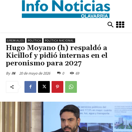
GREMIALES
POLÍTICA
POLÍTICA NACIONAL
Hugo Moyano (h) respaldó a
Kicillof y pidió internas en el
peronismo para 2027
20 de mayo de 2026
0
69
By
IN