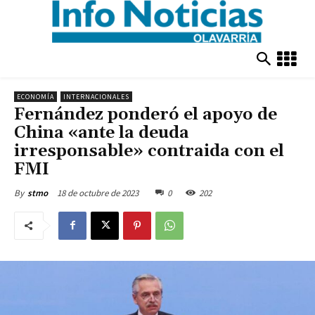
ECONOMÍA
INTERNACIONALES
Fernández ponderó el apoyo de
China «ante la deuda
irresponsable» contraida con el
FMI
18 de octubre de 2023
0
202
By
stmo