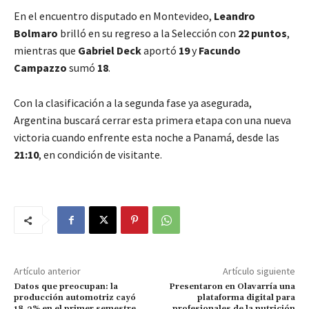
En el encuentro disputado en Montevideo,
Leandro
Bolmaro
brilló en su regreso a la Selección con
22 puntos
,
mientras que
Gabriel Deck
aportó
19
y
Facundo
Campazzo
sumó
18
.
Con la clasificación a la segunda fase ya asegurada,
Argentina buscará cerrar esta primera etapa con una nueva
victoria cuando enfrente esta noche a Panamá, desde las
21:10
, en condición de visitante.
Artículo anterior
Artículo siguiente
Datos que preocupan: la
Presentaron en Olavarría una
producción automotriz cayó
plataforma digital para
18,3% en el primer semestre
profesionales de la nutrición