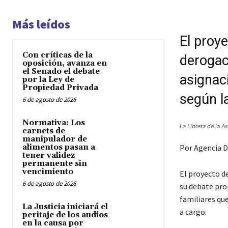
Más leídos
El proye
Con críticas de la
derogac
oposición, avanza en
el Senado el debate
asignac
por la Ley de
Propiedad Privada
según la
6 de agosto de 2026
Normativa: Los
La Libreta de la A
carnets de
manipulador de
alimentos pasan a
Por Agencia D
tener validez
permanente sin
vencimiento
El proyecto de
6 de agosto de 2026
su debate pro
familiares qu
La Justicia iniciará el
a cargo.
peritaje de los audios
en la causa por