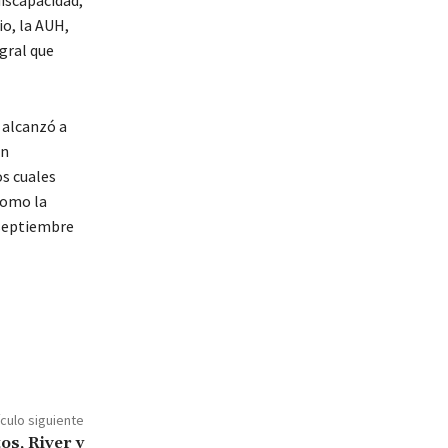
discapacidad,
o, la AUH,
gral que
 alcanzó a
on
os cuales
como la
 septiembre
ículo siguiente
os, River y