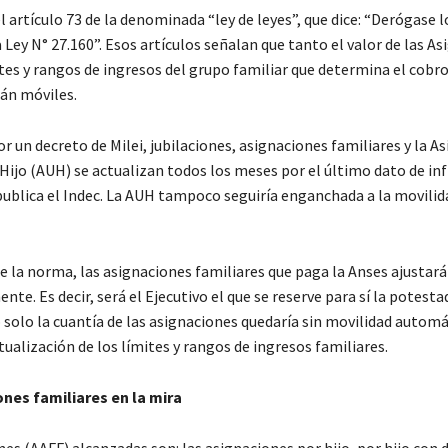
 el artículo 73 de la denominada “ley de leyes”, que dice: “Derógase l
 la Ley N° 27.160”. Esos artículos señalan que tanto el valor de las A
tes y rangos de ingresos del grupo familiar que determina el cobro
rán móviles.
r un decreto de Milei, jubilaciones, asignaciones familiares y la A
Hijo (AUH) se actualizan todos los meses por el último dato de inf
ublica el Indec. La AUH tampoco seguiría enganchada a la movilid
e la norma, las asignaciones familiares que paga la Anses ajustar
nte. Es decir, será el Ejecutivo el que se reserve para sí la potesta
solo la cuantía de las asignaciones quedaría sin movilidad automá
ualización de los límites y rangos de ingresos familiares.
nes familiares en la mira