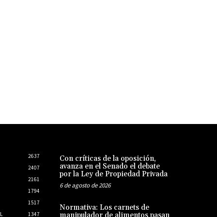
2637
Con críticas de la oposición,
avanza en el Senado el debate
2407
por la Ley de Propiedad Privada
2161
6 de agosto de 2026
1794
1517
Normativa: Los carnets de
L
1347
manipulador de alimentos pasan