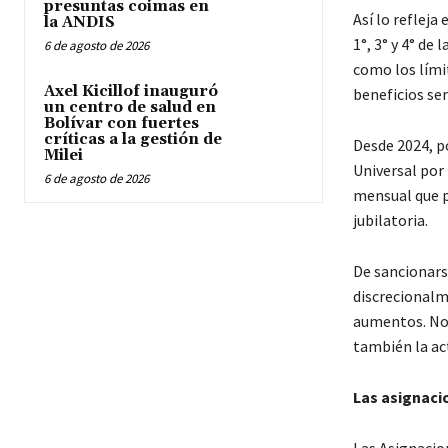
presuntas coimas en
Así lo refleja
la ANDIS
1°, 3° y 4° de
6 de agosto de 2026
como los lími
Axel Kicillof inauguró
beneficios se
un centro de salud en
Bolívar con fuertes
críticas a la gestión de
Desde 2024, po
Milei
Universal por 
6 de agosto de 2026
mensual que p
jubilatoria.
De sancionars
discrecionalme
aumentos. No 
también la act
Las asignacio