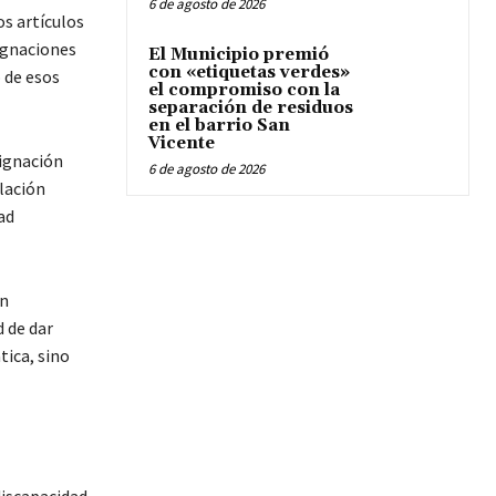
6 de agosto de 2026
os artículos
signaciones
El Municipio premió
con «etiquetas verdes»
 de esos
el compromiso con la
separación de residuos
en el barrio San
Vicente
signación
6 de agosto de 2026
lación
ad
án
d de dar
tica, sino