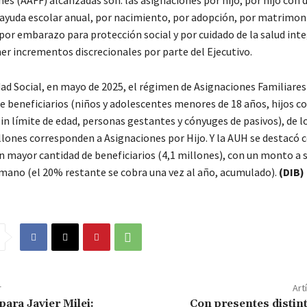
es (AAFF) alcanzadas son: las asignaciones por hijo, por hijo con 
 ayuda escolar anual, por nacimiento, por adopción, por matrimoni
por embarazo para protección social y por cuidado de la salud inte
er incrementos discrecionales por parte del Ejecutivo.
ad Social, en mayo de 2025, el régimen de Asignaciones Familiares
de beneficiarios (niños y adolescentes menores de 18 años, hijos c
in límite de edad, personas gestantes y cónyuges de pasivos), de l
llones corresponden a Asignaciones por Hijo. Y la AUH se destacó 
n mayor cantidad de beneficiarios (4,1 millones), con un monto a
 mano (el 20% restante se cobra una vez al año, acumulado).
(DIB)
r
Art
para Javier Milei:
Con presentes distint