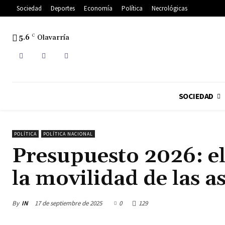
Sociedad
Deportes
Economía
Política
Necrológicas
5.6
C
Olavarría
SOCIEDAD
POLÍTICA
POLÍTICA NACIONAL
Presupuesto 2026: el
la movilidad de las a
By
IN
17 de septiembre de 2025
0
129