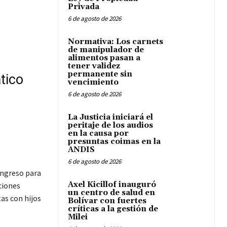
Privada
6 de agosto de 2026
Normativa: Los carnets
de manipulador de
alimentos pasan a
tener validez
permanente sin
tico
vencimiento
6 de agosto de 2026
La Justicia iniciará el
peritaje de los audios
en la causa por
presuntas coimas en la
ANDIS
6 de agosto de 2026
ongreso para
Axel Kicillof inauguró
ciones
un centro de salud en
as con hijos
Bolívar con fuertes
críticas a la gestión de
Milei