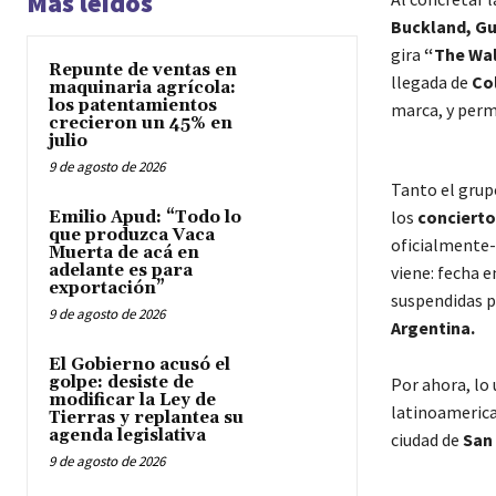
Más leídos
Buckland, Gu
gira
“The Wal
Repunte de ventas en
llegada de
Col
maquinaria agrícola:
los patentamientos
marca, y perma
crecieron un 45% en
julio
9 de agosto de 2026
Tanto el grup
los
conciert
Emilio Apud: “Todo lo
que produzca Vaca
oficialmente-
Muerta de acá en
adelante es para
viene: fecha 
exportación”
suspendidas p
9 de agosto de 2026
Argentina.
El Gobierno acusó el
golpe: desiste de
Por ahora, lo
modificar la Ley de
latinoameric
Tierras y replantea su
agenda legislativa
ciudad de
San 
9 de agosto de 2026