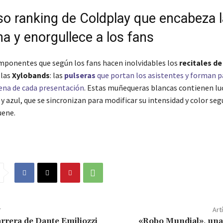
oso ranking de Coldplay que encabeza l
a y enorgullece a los fans
mponentes que según los fans hacen inolvidables los
recitales de
las
Xylobands
: las
pulseras
que portan los asistentes y forman p
ena de cada presentación
. Estas muñequeras blancas contienen lu
 y azul, que se sincronizan para modificar su intensidad y color seg
uene.
r
Art
arrera de Dante Emiliozzi
«Robo Mundial», una 