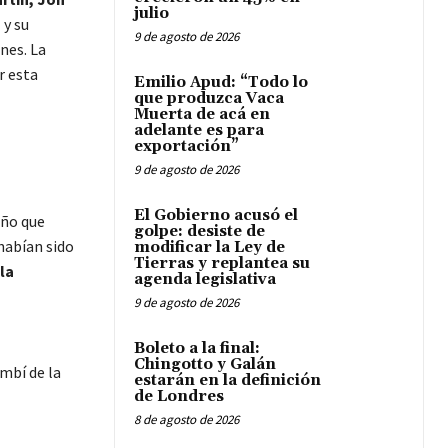
julio
s
y su
9 de agosto de 2026
nes. La
r esta
Emilio Apud: “Todo lo
que produzca Vaca
Muerta de acá en
adelante es para
exportación”
9 de agosto de 2026
El Gobierno acusó el
año que
golpe: desiste de
habían sido
modificar la Ley de
Tierras y replantea su
la
agenda legislativa
9 de agosto de 2026
Boleto a la final:
Chingotto y Galán
mbí de la
estarán en la definición
de Londres
8 de agosto de 2026