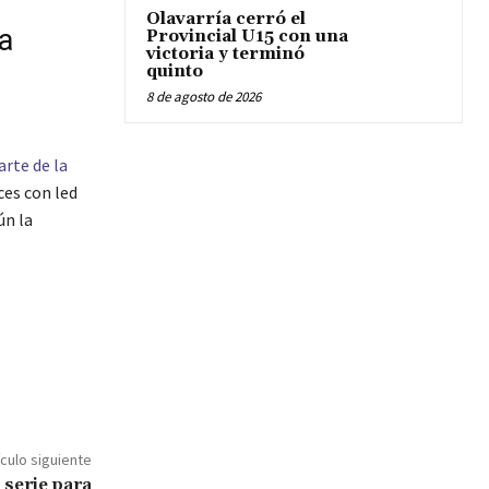
Olavarría cerró el
a
Provincial U15 con una
victoria y terminó
quinto
8 de agosto de 2026
arte de la
ces con led
ún la
ículo siguiente
serie para