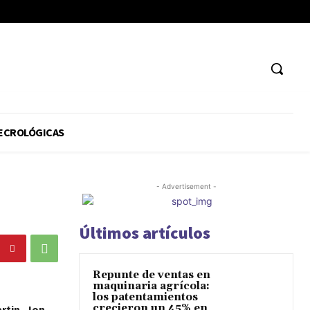
ECROLÓGICAS
- Advertisement -
Últimos artículos
Repunte de ventas en
maquinaria agrícola:
los patentamientos
crecieron un 45% en
rtin, Jon