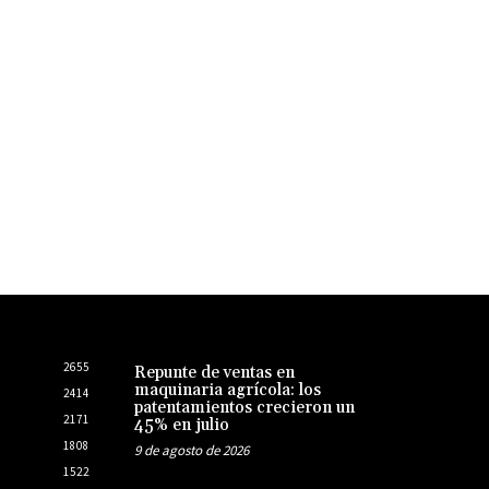
2655
Repunte de ventas en
maquinaria agrícola: los
2414
patentamientos crecieron un
2171
45% en julio
1808
9 de agosto de 2026
1522