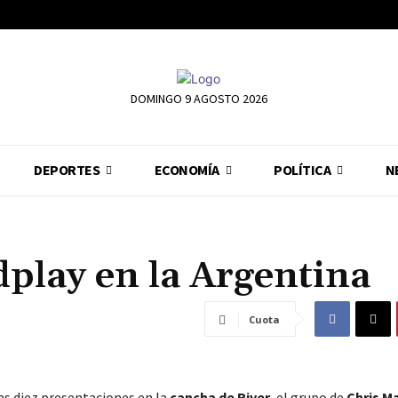
DOMINGO 9 AGOSTO 2026
DEPORTES
ECONOMÍA
POLÍTICA
N
dplay en la Argentina
Cuota
as diez presentaciones en la
cancha de River
, el grupo de
Chris Ma