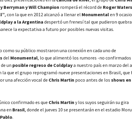
y Berryman y Will Champion
romperá el récord de
Roger Water
l”
, con la que en 2012 alcanzó a llenar el
Monumental
en 9 ocasio
dplay a la Argentina
despertó un frenesí tal que pudieron quebra
nece la expectativa a futuro por posibles nuevas visitas.
o como su público mostraron una conexión en cada uno de
os
del
Monumental
, lo que alimentó los rumores -no confirmados
 de un
posible regreso de Coldplay
a nuestro país en marzo del 
en la que el grupo reprogramó nueve presentaciones en Brasil, que 
or una afección vocal de
Chris Martin
poco antes de los
shows en 
 único confirmado es que
Chris Martin
y los suyos seguirán su gira
ana en
Brasil
, donde el jueves 10 se presentarán en el estadio Moru
Pablo
.