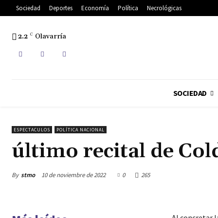
Sociedad
Deportes
Economía
Política
Necrológicas
2.2
C
Olavarría
SOCIEDAD
ESPECTACULOS
POLÍTICA NACIONAL
último recital de Col
By
stmo
10 de noviembre de 2022
0
265
Al concretar l