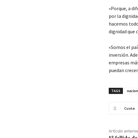
«Porque, a di
por la dignida
hacemos todo 
dignidad que 
«Somos el país
inversión. Ade
empresas más g
puedan crecer
TAGS
nacion
Cuota
Artículo anterio