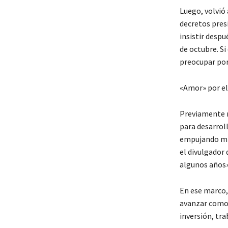
Luego, volvió 
decretos pres
insistir despu
de octubre. Si
preocupar por
«Amor» por el
Previamente r
para desarrol
empujando mis
el divulgador 
algunos años»
En ese marco, 
avanzar como l
inversión, tr