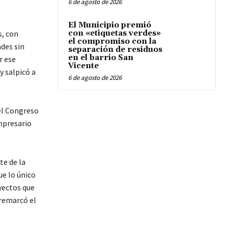
6 de agosto de 2026
El Municipio premió
, con
con «etiquetas verdes»
el compromiso con la
des sin
separación de residuos
en el barrio San
r ese
Vicente
y salpicó a
6 de agosto de 2026
 el Congreso
mpresario
te de la
ue lo único
yectos que
 remarcó el