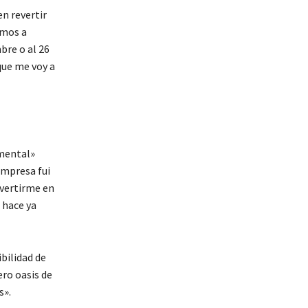
en revertir
amos a
bre o al 26
 que me voy a
mental»
empresa fui
nvertirme en
s hace ya
bilidad de
ero oasis de
s».