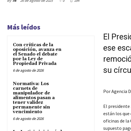
By
IN
26 de agosto de 2025
0
184
Más leídos
El Pres
Con críticas de la
ese esc
oposición, avanza en
el Senado el debate
remoción
por la Ley de
Propiedad Privada
su círcu
6 de agosto de 2026
Normativa: Los
carnets de
Por Agencia D
manipulador de
alimentos pasan a
tener validez
El presidente 
permanente sin
vencimiento
están los que
6 de agosto de 2026
oficinas de l
supuesto pago