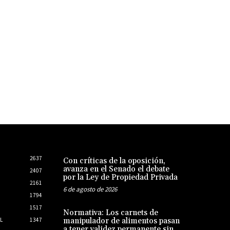
2637
Con críticas de la oposición,
avanza en el Senado el debate
2407
por la Ley de Propiedad Privada
2161
6 de agosto de 2026
1794
1517
Normativa: Los carnets de
L
1347
manipulador de alimentos pasan
a tener validez permanente sin