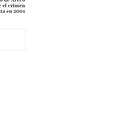
io de Areco
 el crimen
tta en 2001