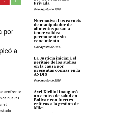
Privada
6 de agosto de 2026
Normativa: Los carnets
de manipulador de
alimentos pasan a
a por
tener validez
permanente sin
vencimiento
6 de agosto de 2026
picó a
La Justicia iniciará el
peritaje de los audios
en la causa por
presuntas coimas en la
ANDIS
6 de agosto de 2026
que «enfrente
Axel Kicillof inauguró
un centro de salud en
ón de nuevas
Bolívar con fuertes
r el
críticas a la gestión de
Milei
 estado