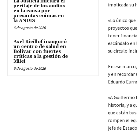
La Justicia iniciará el
implicada su h
peritaje de los audios
en la causa por
presuntas coimas en
«Lo único que
la ANDIS
proyectos que
6 de agosto de 2026
tener financi
Axel Kicillof inauguró
escándalo en l
un centro de salud en
su círculo ínt
Bolívar con fuertes
críticas a la gestión de
Milei
En ese marco, 
6 de agosto de 2026
y en recordar
Eduardo Eurne
«A Guillermo 
historia, y a 
que están bus
rompen el equ
jefe de Estado