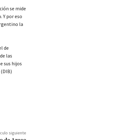
ación se mide
. Y por eso
rgentino la
el de
de las
e sus hijos
 (DIB)
ículo siguiente