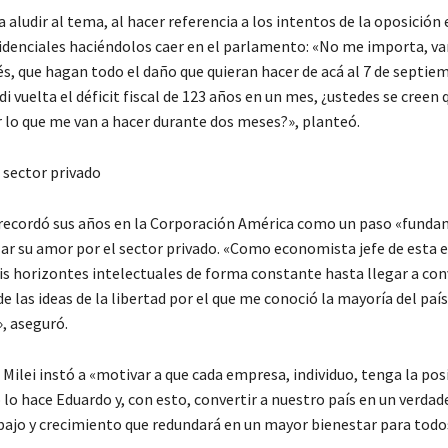
a aludir al tema, al hacer referencia a los intentos de la oposición 
idenciales haciéndolos caer en el parlamento: «No me importa, v
és, que hagan todo el daño que quieran hacer de acá al 7 de septiem
 di vuelta el déficit fiscal de 123 años en un mes, ¿ustedes se creen
 lo que me van a hacer durante dos meses?», planteó.
 sector privado
ecordó sus años en la Corporación América como un paso «funda
lar su amor por el sector privado. «Como economista jefe de esta 
 horizontes intelectuales de forma constante hasta llegar a co
de las ideas de la libertad por el que me conoció la mayoría del paí
, aseguró.
Milei instó a «motivar a que cada empresa, individuo, tenga la posi
o hace Eduardo y, con esto, convertir a nuestro país en un verdad
abajo y crecimiento que redundará en un mayor bienestar para todo