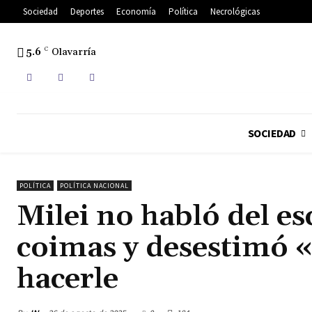
Sociedad
Deportes
Economía
Política
Necrológicas
5.6
C
Olavarría
SOCIEDAD
POLÍTICA
POLÍTICA NACIONAL
Milei no habló del es
coimas y desestimó 
hacerle