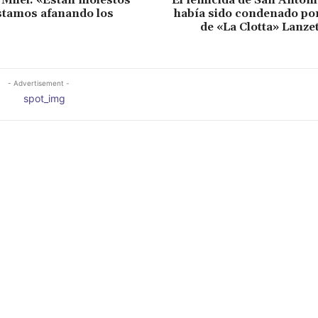
e Milei: «Están molestos
El femicida de San Anton
stamos afanando los
había sido condenado por
de «La Clotta» Lanze
- Advertisement -