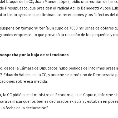
del bloque de la CC, Juan Manuel López, pidió una reunión de las 
 de Presupuesto, que presiden el radical Atilio Benedetti y José Lui
atar los proyectos que eliminan las retenciones y los “efectos del 
suspensión temporal tenía un cupo de 7000 millones de dólares qu
 grandes empresas, lo que provocó la reacción de los pequeños y m
 sospecha por la baja de retenciones
o, desde la Cámara de Diputados hubo pedidos de informes presen
P, Eduardo Valdes, de la CC, y anoche se sumó uno de Democracia 
icaciones sobre esa medida.
o, la CC pidió que el ministro de Economía, Luis Caputo, informe s
ara verificar que los bienes declarados existían y estaban en pose
la fecha de la declaración”.