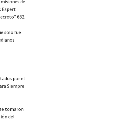
comisiones de
s Espert
decreto” 682.
e solo fue
edianos
tados por el
para Siempre
i se tomaron
sión del