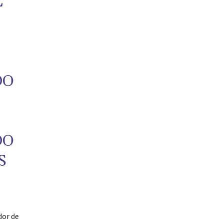
E
DO
S
DO
S
dor de