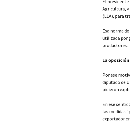
El presidente 
Agricultura, y
(LLA), para tr
Esa norma de 
utilizada por
productores.
La oposición
Por ese motiv
diputado de U
pidieron expl
En ese sentid
las medidas “p
exportador en 