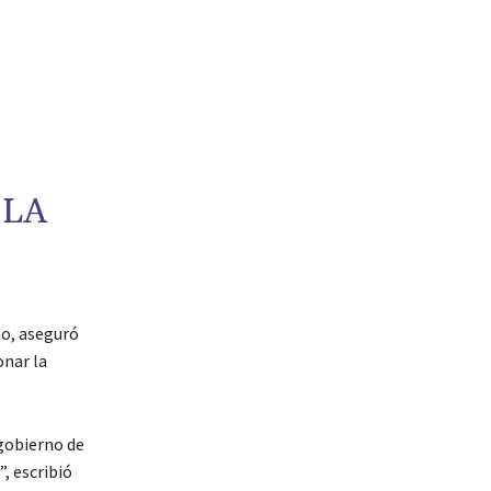
 LA
no, aseguró
onar la
 gobierno de
”, escribió