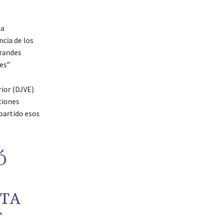
na
ncia de los
grandes
es”
rior (DJVE)
ciones
partido esos
Ó
NTA