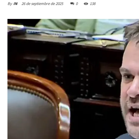
By
IN
26 de septiembre de 2025
0
138