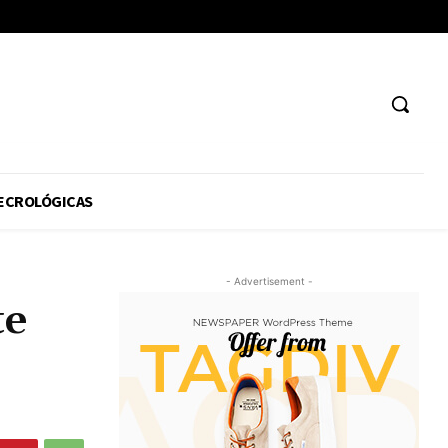
ECROLÓGICAS
- Advertisement -
te