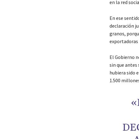
en la red socia
En ese sentido
declaración ju
granos, porqu
exportadoras 
El Gobierno no
sin que antes 
hubiera sido 
1.500 millone
«
DE