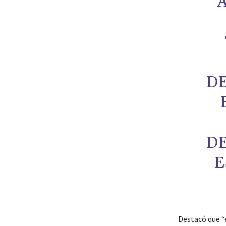
D
D
E
Destacó que “