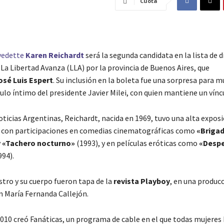
Cuota
 vedette
Karen Reichardt
será la segunda candidata en la lista de 
La Libertad Avanza (LLA) por la provincia de Buenos Aires, que
osé Luis Espert
. Su inclusión en la boleta fue una sorpresa para 
culo íntimo del presidente Javier Milei, con quien mantiene un vínc
icias Argentinas, Reichardt, nacida en 1969, tuvo una alta exposi
, con participaciones en comedias cinematográficas como
«Briga
y
«Tachero nocturno»
(1993), y en películas eróticas como
«Despe
94).
stro y su cuerpo fueron tapa de la
revista Playboy
, en una produc
 María Fernanda Callejón.
2010 creó Fanáticas, un programa de cable en el que todas mujeres