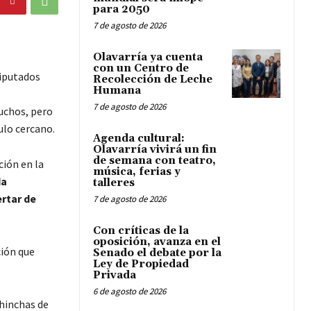
para 2050
7 de agosto de 2026
Olavarría ya cuenta
con un Centro de
diputados
Recolección de Leche
Humana
7 de agosto de 2026
muchos, pero
ulo cercano.
Agenda cultural:
Olavarría vivirá un fin
de semana con teatro,
ción en la
música, ferias y
da
talleres
rtar de
7 de agosto de 2026
Con críticas de la
oposición, avanza en el
ción que
Senado el debate por la
Ley de Propiedad
Privada
6 de agosto de 2026
 hinchas de