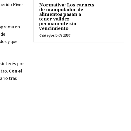
uerido River
Normativa: Los carnets
de manipulador de
alimentos pasan a
tener validez
permanente sin
programa en
vencimiento
 de
6 de agosto de 2026
dos y que
esinterés por
ntro.
Con el
ario tras