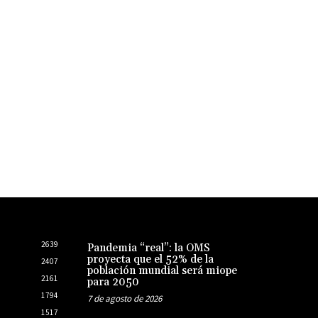
2639
Pandemia “real”: la OMS
proyecta que el 52% de la
2407
población mundial será miope
2161
para 2050
1794
7 de agosto de 2026
1517