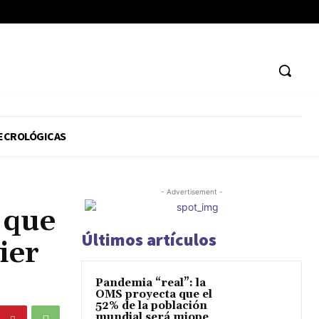
ECROLÓGICAS
- Advertisement -
 que
Últimos artículos
ier
Pandemia “real”: la
OMS proyecta que el
52% de la población
mundial será miope