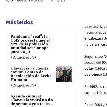
By
IN
19 de agosto de 2025
0
222
Más leídos
La ex actriz y
nacionales de 
Pandemia “real”: la
encabezará
J
OMS proyecta que el
no para el cír
52% de la población
mundial será miope
para 2050
Según supo Not
7 de agosto de 2026
década del 90
cola»
(1992) 
Olavarría ya cuenta
con un Centro de
pasiones»
(19
Recolección de Leche
Humana
7 de agosto de 2026
En 1992, su ro
compartió con
Agenda cultural:
Olavarría vivirá un fin
de semana con teatro,
Entre 2003 y 