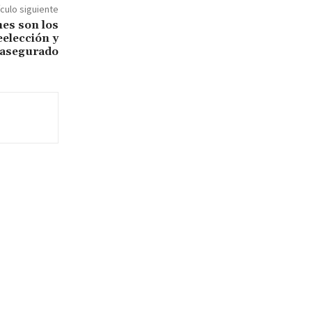
ículo siguiente
nes son los
eelección y
 asegurado