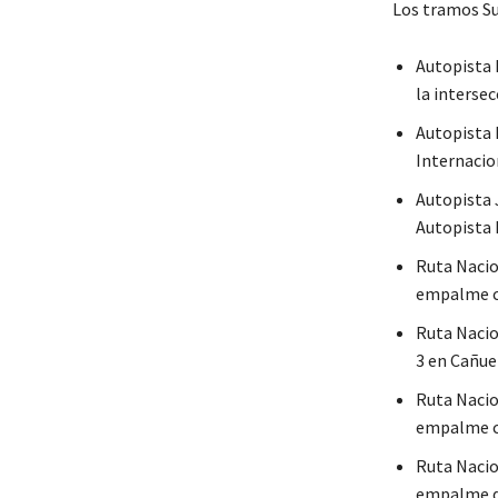
Los tramos Su
Autopista 
la intersec
Autopista 
Internacio
Autopista J
Autopista 
Ruta Nacion
empalme co
Ruta Nacio
3 en Cañuel
Ruta Nacio
empalme co
Ruta Nacio
empalme de