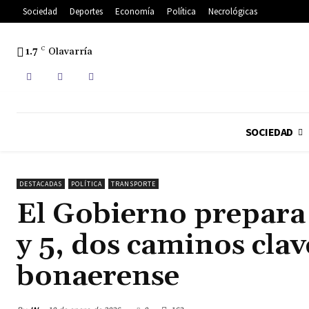
Sociedad
Deportes
Economía
Política
Necrológicas
1.7
C
Olavarría
SOCIEDAD
DESTACADAS
POLÍTICA
TRANSPORTE
El Gobierno prepara l
y 5, dos caminos clav
bonaerense