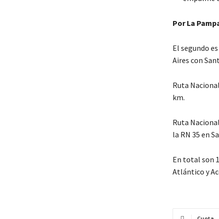
Por La Pamp
El segundo es
Aires con Sant
Ruta Nacional
km.
Ruta Nacional
la RN 35 en S
En total son 1
Atlántico y A
Cuota