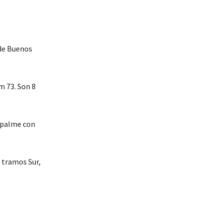
 de Buenos
m 73. Son 8
mpalme con
s tramos Sur,