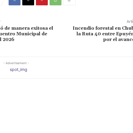
r
Art
ló de manera exitosa el
Incendio forestal en Chu
uentro Municipal de
la Ruta 40 entre Epuyé
l 2026
por el avanc
- Advertisement -