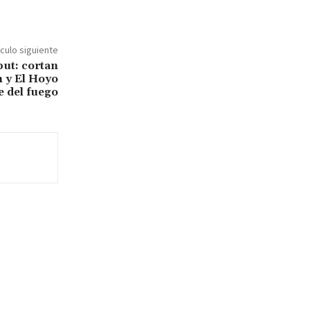
ículo siguiente
but: cortan
n y El Hoyo
e del fuego