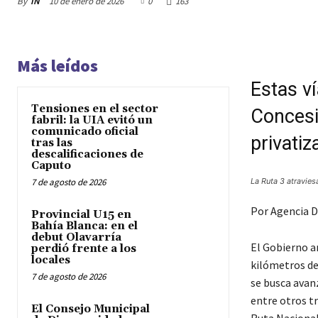
By
IN
10 de enero de 2026
0
163
Más leídos
Estas ví
Tensiones en el sector
Concesi
fabril: la UIA evitó un
comunicado oficial
privatiz
tras las
descalificaciones de
Caputo
7 de agosto de 2026
La Ruta 3 atravies
Por Agencia D
Provincial U15 en
Bahía Blanca: en el
debut Olavarría
El Gobierno an
perdió frente a los
locales
kilómetros de 
7 de agosto de 2026
se busca avanz
entre otros t
El Consejo Municipal