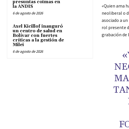
presuntas coimas en
«Quien ama hac
la ANDIS
neoliberal o d
6 de agosto de 2026
asociado a un 
Axel Kicillof inauguró
rol presente d
un centro de salud en
grabación de 
Bolívar con fuertes
críticas a la gestión de
Milei
6 de agosto de 2026
«
NE
MA
TA
F