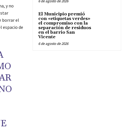
6 de agosto de 2026
ha, y no
estar
El Municipio premió
con «etiquetas verdes»
e borrar el
el compromiso con la
el espacio de
separación de residuos
en el barrio San
Vicente
6 de agosto de 2026
A
MO
AR
 NO
UE