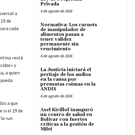
Privada
6 de agosto de 2026
sversal a
 19 de
Normativa: Los carnets
 para cada
de manipulador de
alimentos pasan a
tener validez
permanente sin
vencimiento
6 de agosto de 2026
entina «está
cidas» y
La Justicia iniciará el
a, a quien
peritaje de los audios
en la causa por
e pueda
presuntas coimas en la
ANDIS
6 de agosto de 2026
dos a que
Axel Kicillof inauguró
 si el 19 de
un centro de salud en
ría «un
Bolívar con fuertes
críticas a la gestión de
Milei