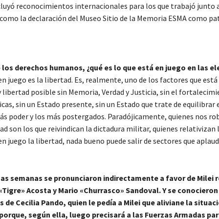
ncluyó reconocimientos internacionales para los que trabajó junto 
, como la declaración del Museo Sitio de la Memoria ESMA como pa
e los derechos humanos, ¿qué es lo que está en juego en las e
en juego es la libertad. Es, realmente, uno de los factores que está
libertad posible sin Memoria, Verdad y Justicia, sin el fortalecimi
icas, sin un Estado presente, sin un Estado que trate de equilibrar 
ás poder y los más postergados. Paradójicamente, quienes nos ro
ad son los que reivindican la dictadura militar, quienes relativizan 
en juego la libertad, nada bueno puede salir de sectores que aplau
imas semanas se pronunciaron indirectamente a favor de Milei 
Tigre» Acosta y Mario «Churrasco» Sandoval. Y se conocieron
 de Cecilia Pando, quien le pedía a Milei que aliviane la situac
orque, según ella, luego precisará a las Fuerzas Armadas pa