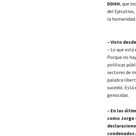
DDHH
, que i
del Ejecutivo
la humanidad.
– Visto desd
– Lo que está 
Porque no hay 
políticas públ
sectores de m
palabra libert
sucedió. Está 
genocidas.
– En las últ
como Jorge «
declaraciones
condenados p