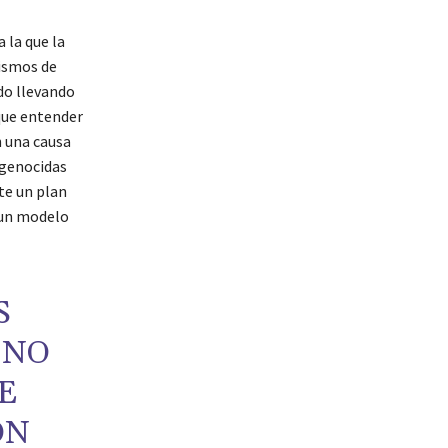
 a la que la
ismos de
do llevando
que entender
n una causa
 genocidas
te un plan
 un modelo
S
 NO
E
ON