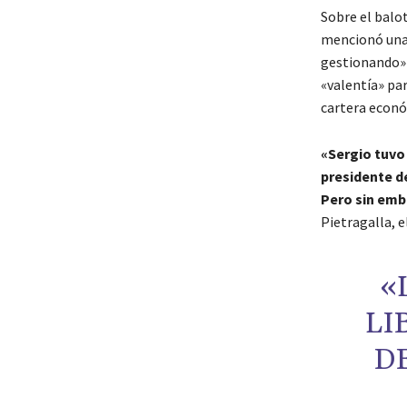
Sobre el balot
mencionó una 
gestionando» 
«valentía» pa
cartera econó
«Sergio tuvo
presidente d
Pero sin emb
Pietragalla, 
«
LI
D