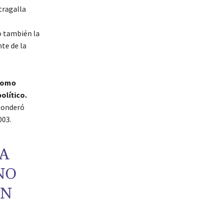
tragalla
o también la
te de la
 como
olítico.
ponderó
003.
LA
NO
EN