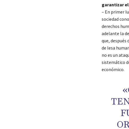
garantizar el
– En primer lu
sociedad cono
derechos hum
adelante la d
que, después d
de lesa human
no es un ataqu
sistemático d
económico.
«
TEN
F
OR