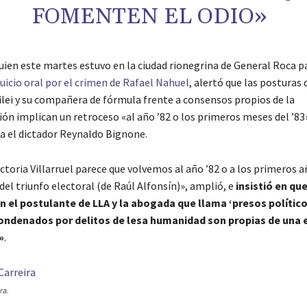
FOMENTEN EL ODIO»
quien este martes estuvo en la ciudad rionegrina de General Roca p
juicio oral por el crimen de Rafael Nahuel
, alertó que las posturas 
ei y su compañera de fórmula frente a consensos propios de la
ón implican un retroceso «al año ’82 o los primeros meses del ’83
 el dictador Reynaldo Bignone.
ictoria Villarruel parece que volvemos al año ’82 o a los primeros añ
del triunfo electoral (de Raúl Alfonsín)», amplió, e
insistió en que
 el postulante de LLA y la abogada que llama ‘presos político
ondenados por delitos de lesa humanidad son propias de una 
»
.
ra.