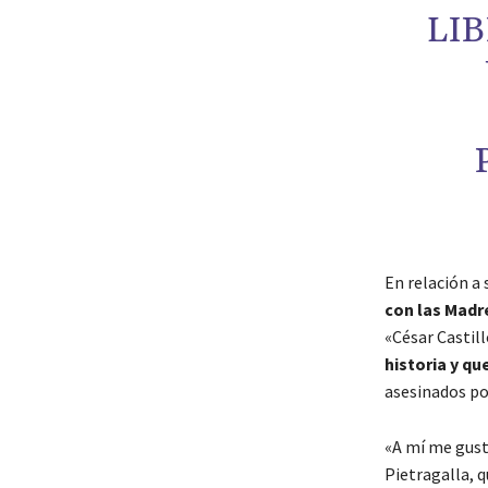
LI
En relación a 
con las Madr
«César Castill
historia y qu
asesinados por
«A mí me gusta
Pietragalla, q