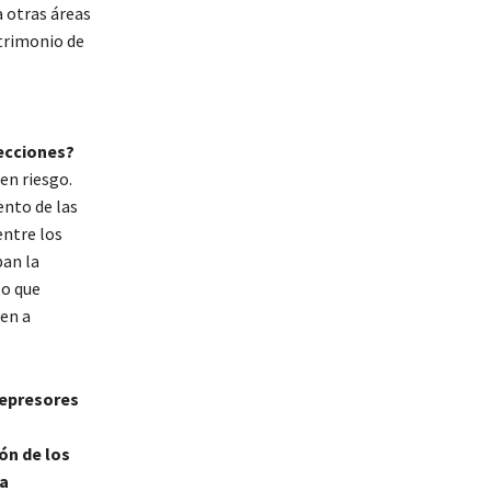
a otras áreas
trimonio de
lecciones?
 en riesgo.
ento de las
entre los
ban la
lo que
den a
represores
ión de los
ra