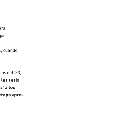
ara
que
», cuando
os del ’83,
 las tesis
s’ a los
etapa «pre-