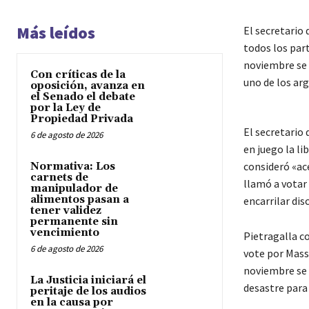
Más leídos
El secretario
todos los part
noviembre se i
Con críticas de la
uno de los ar
oposición, avanza en
el Senado el debate
por la Ley de
Propiedad Privada
El secretario
6 de agosto de 2026
en juego la l
consideró «ace
Normativa: Los
carnets de
llamó a votar 
manipulador de
alimentos pasan a
encarrilar dis
tener validez
permanente sin
vencimiento
Pietragalla c
6 de agosto de 2026
vote por Massa
noviembre se i
La Justicia iniciará el
desastre para
peritaje de los audios
en la causa por