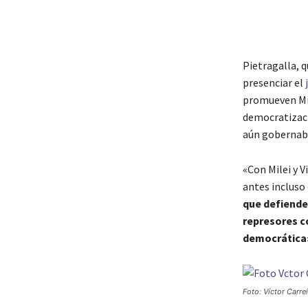
Pietragalla, 
presenciar el
promueven Mil
democratizaci
aún gobernaba
«Con Milei y V
antes incluso 
que defienden
represores c
democrática
Foto: Víctor Carrei