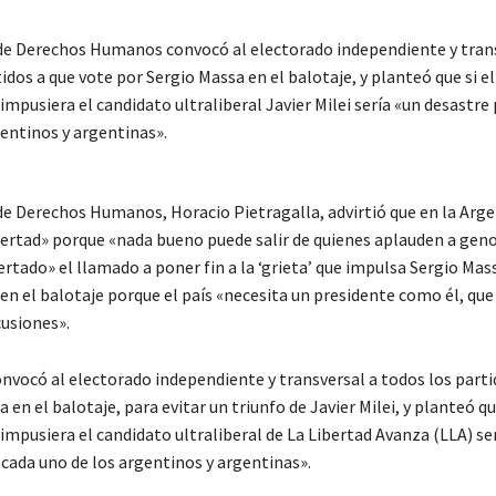
 de Derechos Humanos convocó al electorado independiente y tran
idos a que vote por Sergio Massa en el balotaje, y planteó que si el
mpusiera el candidato ultraliberal Javier Milei sería «un desastre
gentinos y argentinas».
 de Derechos Humanos, Horacio Pietragalla, advirtió que en la Arg
ibertad» porque «nada bueno puede salir de quienes aplauden a geno
rtado» el llamado a poner fin a la ‘grieta’ que impulsa Sergio Mass
en el balotaje porque el país «necesita un presidente como él, qu
cusiones».
onvocó al electorado independiente y transversal a todos los parti
 en el balotaje, para evitar un triunfo de Javier Milei, y planteó que
mpusiera el candidato ultraliberal de La Libertad Avanza (LLA) se
 cada uno de los argentinos y argentinas».