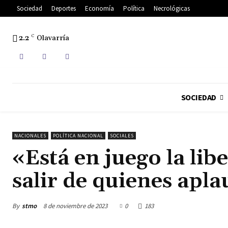
Sociedad
Deportes
Economía
Política
Necrológicas
2.2
C
Olavarría
SOCIEDAD
NACIONALES
POLÍTICA NACIONAL
SOCIALES
«Está en juego la li
salir de quienes apl
By
stmo
8 de noviembre de 2023
0
183