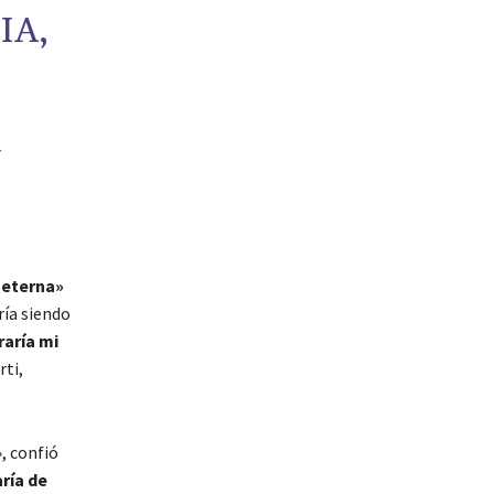
IA,
N
 eterna»
ría siendo
raría mi
rti,
, confió
ría de