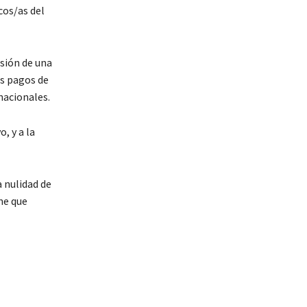
cos/as del
usión de una
os pagos de
nacionales.
, y a la
a nulidad de
ne que