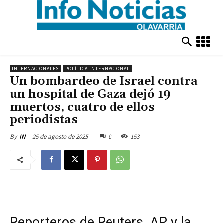
INTERNACIONALES
POLÍTICA INTERNACIONAL
Un bombardeo de Israel contra
un hospital de Gaza dejó 19
muertos, cuatro de ellos
periodistas
25 de agosto de 2025
0
153
By
IN
Reporteros de Reuters, AP y la