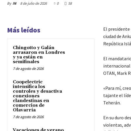
By
IN
8 de julio de 2026
0
58
Más leídos
El presidente
ciudad de Anka
República Islá
Chingotto y Galán
arrasaron en Londres
y ya están en
El mandatario
semifinales
internacional
7 de agosto de 2026
OTAN, Mark Ru
Coopelectric
intensifica los
«Para mí, cre
controles y desactiva
tajante el líd
conexiones
clandestinas en
Teherán.
comercios de
Olavarría
7 de agosto de 2026
En su duro des
violentas, adv
Vacaciones de verano