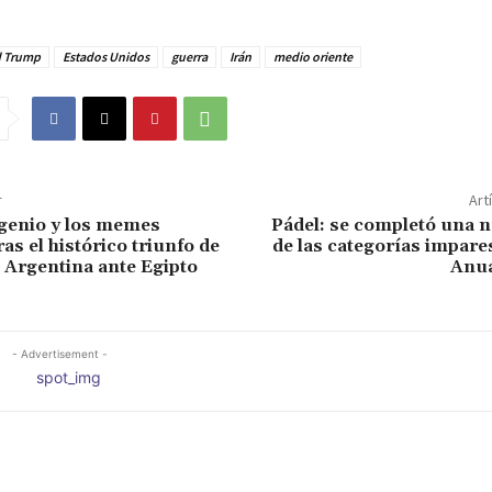
 Trump
Estados Unidos
guerra
Irán
medio oriente
r
Art
ngenio y los memes
Pádel: se completó una 
ras el histórico triunfo de
de las categorías impares
n Argentina ante Egipto
Anua
- Advertisement -