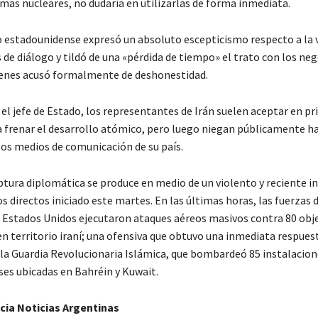
rmas nucleares, no dudaría en utilizarlas de forma inmediata.
 estadounidense expresó un absoluto escepticismo respecto a la v
 de diálogo y tildó de una «pérdida de tiempo» el trato con los ne
uienes acusó formalmente de deshonestidad.
el jefe de Estado, los representantes de Irán suelen aceptar en pr
 frenar el desarrollo atómico, pero luego niegan públicamente h
los medios de comunicación de su país.
uptura diplomática se produce en medio de un violento y reciente 
 directos iniciado este martes. En las últimas horas, las fuerzas
s Estados Unidos ejecutaron ataques aéreos masivos contra 80 obj
en territorio iraní; una ofensiva que obtuvo una inmediata respues
 la Guardia Revolucionaria Islámica, que bombardeó 85 instalacion
es ubicadas en Bahréin y Kuwait.
cia Noticias Argentinas