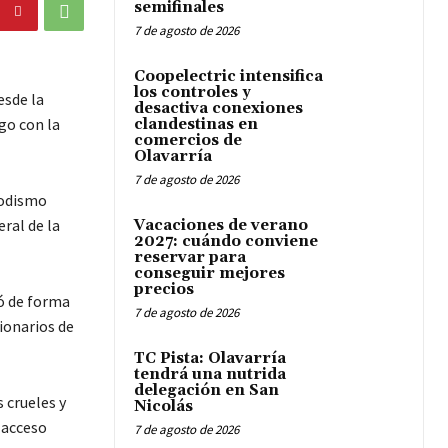
semifinales
7 de agosto de 2026
Coopelectric intensifica
los controles y
esde la
desactiva conexiones
ego con la
clandestinas en
comercios de
Olavarría
7 de agosto de 2026
iodismo
ral de la
Vacaciones de verano
2027: cuándo conviene
reservar para
conseguir mejores
precios
ió de forma
7 de agosto de 2026
cionarios de
TC Pista: Olavarría
tendrá una nutrida
delegación en San
 crueles y
Nicolás
 acceso
7 de agosto de 2026