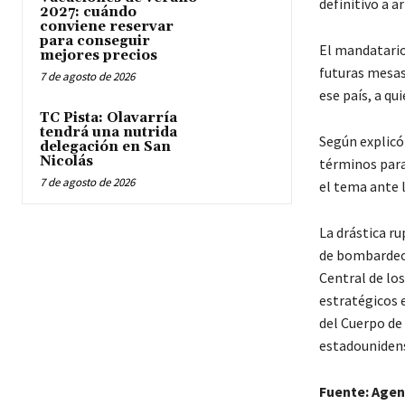
definitivo a a
2027: cuándo
conviene reservar
para conseguir
El mandatario
mejores precios
futuras mesas
7 de agosto de 2026
ese país, a q
TC Pista: Olavarría
tendrá una nutrida
Según explicó 
delegación en San
Nicolás
términos para
7 de agosto de 2026
el tema ante 
La drástica r
de bombardeos
Central de lo
estratégicos 
del Cuerpo de
estadounidens
Fuente: Agen