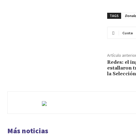
TAGS
Donald
Cuota
Artículo anterio
Redes: el i
estallaron t
la Selecció
Más noticias