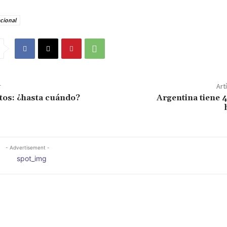
cional
r
Art
tos: ¿hasta cuándo?
Argentina tiene 
- Advertisement -