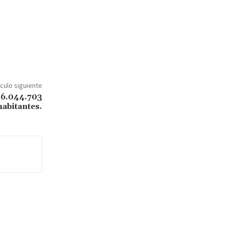
ículo siguiente
46.044.703
habitantes.