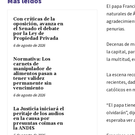
Más leídos
El papa Franc
naturales de Á
Con críticas de la
agradecimient
oposición, avanza en
penurias.
el Senado el debate
por la Ley de
Propiedad Privada
Decenas de mi
6 de agosto de 2026
la capital, pa
la multitud, e
Normativa: Los
carnets de
manipulador de
alimentos pasan a
La escena reco
tener validez
recientes, da
permanente sin
vencimiento
católicos en 
6 de agosto de 2026
“El papa tiene
La Justicia iniciará el
olvidarán”, d
peritaje de los audios
en la causa por
esperaba ver a
presuntas coimas en
la ANDIS