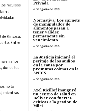
Privada
 los recursos
6 de agosto de 2026
bir el
olvidadas
Normativa: Los carnets
de manipulador de
alimentos pasan a
tener validez
l de Kinsasa,
permanente sin
vencimiento
puerto. Entre
6 de agosto de 2026
La Justicia iniciará el
orma en años
peritaje de los audios
en la causa por
s, donde los
presuntas coimas en la
ANDIS
6 de agosto de 2026
ños no lo
Axel Kicillof inauguró
d, mientras
un centro de salud en
Bolívar con fuertes
críticas a la gestión de
Milei