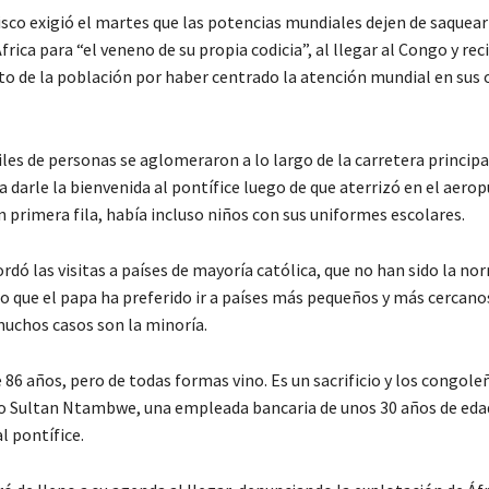
isco exigió el martes que las potencias mundiales dejen de saquear
frica para “el veneno de su propia codicia”, al llegar al Congo y reci
o de la población por haber centrado la atención mundial en sus 
les de personas se aglomeraron a lo largo de la carretera principa
ra darle la bienvenida al pontífice luego de que aterrizó en el aero
n primera fila, había incluso niños con sus uniformes escolares.
rdó las visitas a países de mayoría católica, que no han sido la n
do que el papa ha preferido ir a países más pequeños y más cercano
muchos casos son la minoría.
 86 años, pero de todas formas vino. Es un sacrificio y los congole
ijo Sultan Ntambwe, una empleada bancaria de unos 30 años de eda
l pontífice.