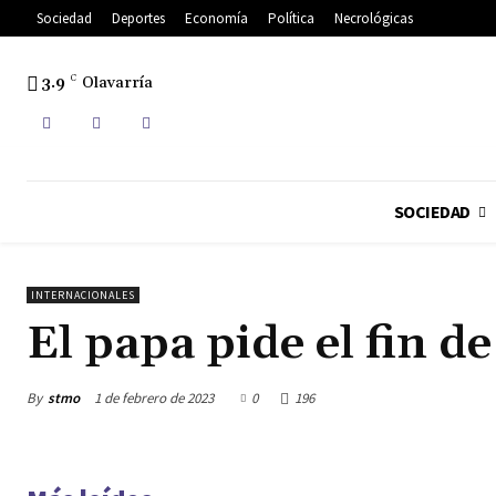
Sociedad
Deportes
Economía
Política
Necrológicas
3.9
C
Olavarría
SOCIEDAD
INTERNACIONALES
El papa pide el fin de
By
stmo
1 de febrero de 2023
0
196