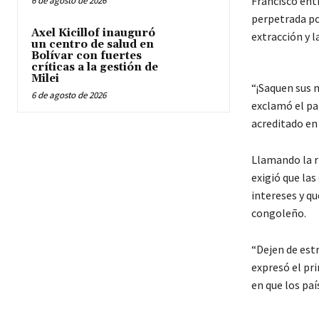
Francisco entr
6 de agosto de 2026
perpetrada po
Axel Kicillof inauguró
extracción y l
un centro de salud en
Bolívar con fuertes
críticas a la gestión de
Milei
“¡Saquen sus 
6 de agosto de 2026
exclamó el pa
acreditado en 
Llamando la r
exigió que las
intereses y q
congoleño.
“Dejen de estr
expresó el pr
en que los paí