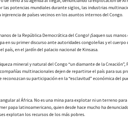
ó de lleno a su agenda al llegar, denunciando la explotación de Áfr
r las potencias mundiales durante siglos, las industrias multinaci
a injerencia de países vecinos en los asuntos internos del Congo.
manos de la República Democrática del Congo! ¡Saquen sus manos d
pa en su primer discurso ante autoridades congoleñas y el cuerpo
el país, en el jardín del palacio nacional de Kinsasa.
iqueza mineral y natural del Congo “un diamante de la Creación”, 
 compañías multinacionales dejen de repartirse el país para sus pr
ue reconozcan su participación en la “esclavitud” económica del pu
angular al África. No es una mina para explotar ni un terreno para
imer papa latinoamericano, quien desde hace mucho ha denunciad
ses explotan los recursos de los más pobres.