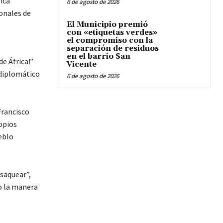
ica
6 de agosto de 2026
onales de
El Municipio premió
con «etiquetas verdes»
el compromiso con la
separación de residuos
en el barrio San
e África!”
Vicente
 diplomático
6 de agosto de 2026
Francisco
opios
eblo
 saquear”,
o la manera