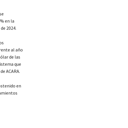
se
3% en la
de 2024.
os
rente al año
ólar de las
sistema que
 de ACARA.
ostenido en
tamientos