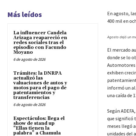
Más leídos
En agosto, la
400 mil en oc
La influencer Candela
Arizaga reapareció en
Agosto dejó un me
redes sociales tras el
episodio con Facundo
El mercado au
Moyano
donde se lo o
6 de agosto de 2026
Automotores 
exhiben creci
Trámites: la DNRPA
actualizó las
patentamiento
valuaciones de autos y
informó un al
motos para el pago de
patentamientos y
una caída de 1
transferencias
6 de agosto de 2026
Según ADEFA, 
que significó
Espectáculos: llega el
show de stand up
meses llegó a
“Ellas tienen la
palabra” a Chamula
unidades del 