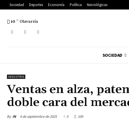
Sociedad
Deportes
Economía
Política
Necrológicas
10
C
Olavarría
SOCIEDAD
INDUSTRIA
Ventas en alza, paten
doble cara del merc
By
IN
4 de septiembre de 2025
0
109