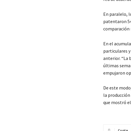
En paralelo, 
patentaron 54.
comparación 
En el acumula
particulares y
anterior. “La 
últimas seman
empujaron ope
De este modo,
la producción
que mostró el
Cuota