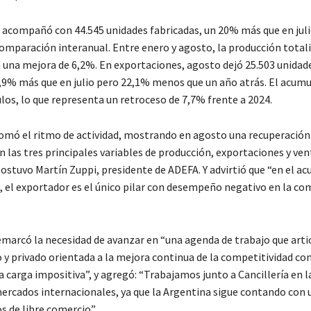
 acompañó con 44.545 unidades fabricadas, un 20% más que en juli
omparación interanual. Entre enero y agosto, la producción total
n una mejora de 6,2%. En exportaciones, agosto dejó 25.503 unidad
39,9% más que en julio pero 22,1% menos que un año atrás. El acumu
los, lo que representa un retroceso de 7,7% frente a 2024.
tomó el ritmo de actividad, mostrando en agosto una recuperación
 las tres principales variables de producción, exportaciones y ven
sostuvo Martín Zuppi, presidente de ADEFA. Y advirtió que “en el a
 el exportador es el único pilar con desempeño negativo en la c
emarcó la necesidad de avanzar en “una agenda de trabajo que artic
 y privado orientada a la mejora continua de la competitividad con
a carga impositiva”, y agregó: “Trabajamos junto a Cancillería en 
mercados internacionales, ya que la Argentina sigue contando con 
s de libre comercio”.