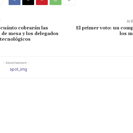
r
Art
 cuánto cobrarán las
El primer voto: un com
 de mesa y los delegados
los m
 tecnológicos
- Advertisement -