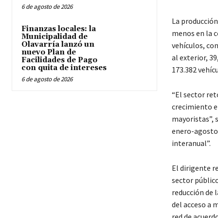
6 de agosto de 2026
La producción
Finanzas locales: la
menos en la c
Municipalidad de
Olavarría lanzó un
vehículos, co
nuevo Plan de
al exterior, 
Facilidades de Pago
con quita de intereses
173.382 vehícu
6 de agosto de 2026
“El sector re
crecimiento en
mayoristas”, 
enero-agosto,
interanual”.
El dirigente r
sector público
reducción de l
del acceso a 
red de acuerdo