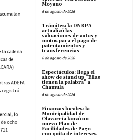
Moyano
6 de agosto de 2026
y acumulan
Trámites: la DNRPA
actualizó las
valuaciones de autos y
motos para el pago de
patentamientos y
transferencias
 la cadena
6 de agosto de 2026
icas de
ACARA)
Espectáculos: llega el
show de stand up “Ellas
entras ADEFA
tienen la palabra” a
Chamula
 registró
6 de agosto de 2026
Finanzas locales: la
rcial, lo
Municipalidad de
Olavarría lanzó un
 de ocho
nuevo Plan de
Facilidades de Pago
.711
con quita de intereses