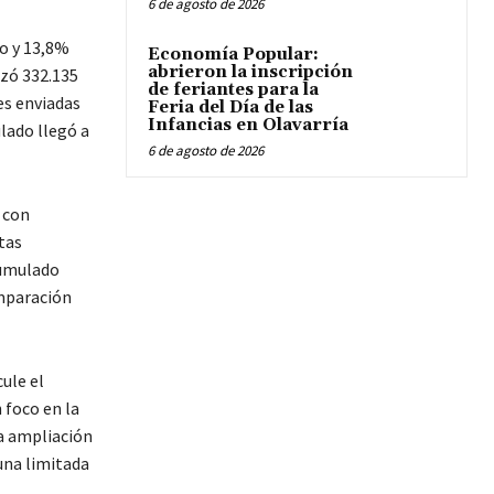
6 de agosto de 2026
o y 13,8%
Economía Popular:
abrieron la inscripción
izó 332.135
de feriantes para la
es enviadas
Feria del Día de las
Infancias en Olavarría
lado llegó a
6 de agosto de 2026
 con
tas
cumulado
omparación
ule el
 foco en la
la ampliación
una limitada