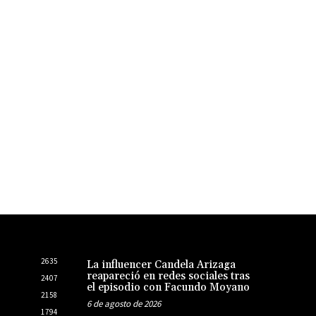
2635
La influencer Candela Arizaga
reapareció en redes sociales tras
2407
el episodio con Facundo Moyano
2158
6 de agosto de 2026
1794