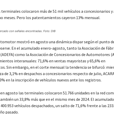
s terminales colocaron más de 51 mil vehículos a concesionarios 
ho meses. Pero los patentamientos cayeron 13% mensual.
rcado con señales encontradas. Foto: DIB
tomotor mostró en agosto una dinámica dispar según el punto de
bserve. En el acumulado enero-agosto, tanto la Asociación de Fábr
(ADEFA) como la Asociación de Concesionarios de Automotores (
mientos interanuales: 71,6% en ventas mayoristas y 65,6% en
s. Sin embargo, en el corte mensual la tendencia se bifurcó: mi
za de 3,1% en despachos a concesionarios respecto de julio, ACARA
3% en la inscripción de vehículos nuevos ante los registros.
en agosto las terminales colocaron 51.766 unidades en la red come
 también un 33,8% más que en el mismo mes de 2024. El acumulado
 400.953 vehículos despachados, un salto de 71,6% frente a las 233
año pasado.