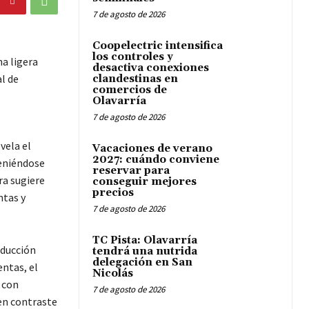
7 de agosto de 2026
Coopelectric intensifica
los controles y
na ligera
desactiva conexiones
l de
clandestinas en
comercios de
Olavarría
7 de agosto de 2026
vela el
Vacaciones de verano
2027: cuándo conviene
teniéndose
reservar para
ra sugiere
conseguir mejores
precios
ntas y
7 de agosto de 2026
TC Pista: Olavarría
oducción
tendrá una nutrida
delegación en San
ntas, el
Nicolás
 con
7 de agosto de 2026
en contraste