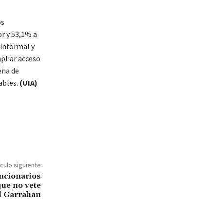
os
r y 53,1% a
 informal y
mpliar acceso
ena de
ables.
(UIA)
ículo siguiente
uncionarios
que no vete
el Garrahan