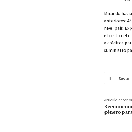
Mirando hacia
anteriores: 4
nivel país. E
el costo del c
a créditos pa
suministro pa
Cuota
Artículo anterio
Reconocimie
género para