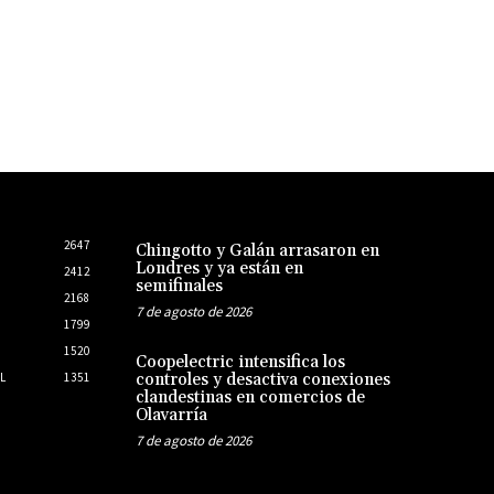
2647
Chingotto y Galán arrasaron en
Londres y ya están en
2412
semifinales
2168
7 de agosto de 2026
1799
1520
Coopelectric intensifica los
L
1351
controles y desactiva conexiones
clandestinas en comercios de
Olavarría
7 de agosto de 2026