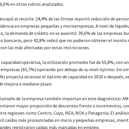
16,6% en otros rubros analizados.
scapó al recorte: 24,4% de las firmas reportó reducción de persona
idencia en empresas pequeñas y microempresas. A nivel de liquidez
o, la demanda de crédito no se ausentó: 39,6% de las empresas b
o bancario, pero 42,8% indicó que no pudieron obtener el monto r
ron las más afectadas por estas restricciones.
 capacidad operativa, la utilización promedio fue de 55,8%, con un
 empresas (65,7%) operando por debajo de su nivel óptimo. Sin em
%) proyecta alcanzar el óptimo de capacidad en 2026 o después, 
de mejora a mediano plazo.
l tamaño de la empresa también importan en este diagnóstico: AMB
entaron mayor proporción de descensos frente a incrementos, co
ntre regiones como Centro, Cuyo, NEA, NOA y Patagonia. El análisi
 caídas más pronunciadas en micro y pequeñas empresas, mientr
andes registraron caídas más marcadas en empleo.