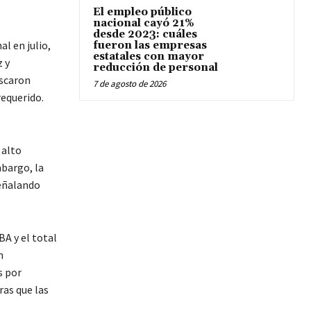
El empleo público
nacional cayó 21%
desde 2023: cuáles
l en julio,
fueron las empresas
estatales con mayor
 y
reducción de personal
uscaron
7 de agosto de 2026
equerido.
 alto
bargo, la
señalando
A y el total
n
s por
as que las