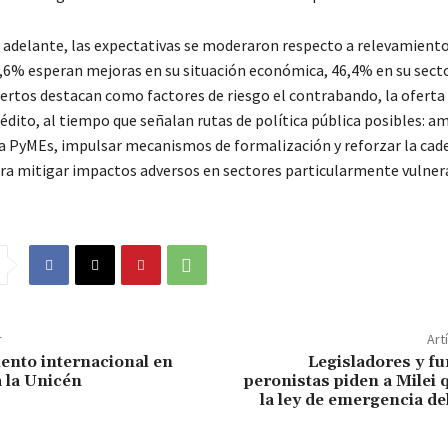
 adelante, las expectativas se moderaron respecto a relevamient
8,6% esperan mejoras en su situación económica, 46,4% en su secto
xpertos destacan como factores de riesgo el contrabando, la oferta
rédito, al tiempo que señalan rutas de política pública posibles: a
ra PyMEs, impulsar mecanismos de formalización y reforzar la cad
ra mitigar impactos adversos en sectores particularmente vulner
r
Art
nto internacional en
Legisladores y f
 la Unicén
peronistas piden a Milei 
la ley de emergencia d