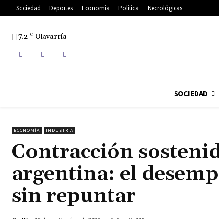
Sociedad
Deportes
Economía
Política
Necrológicas
7.2
C
Olavarría
SOCIEDAD
ECONOMÍA
INDUSTRIA
Contracción sostenid
argentina: el desemp
sin repuntar