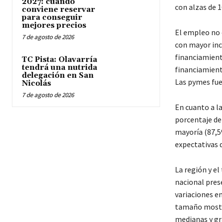
2027: cuándo
con alzas de 
conviene reservar
para conseguir
mejores precios
El empleo no e
7 de agosto de 2026
con mayor inc
financiamient
TC Pista: Olavarría
tendrá una nutrida
financiamient
delegación en San
Las pymes fue
Nicolás
7 de agosto de 2026
En cuanto a la
porcentaje de
mayoría (87,5
expectativas 
La región y e
nacional pres
variaciones e
tamaño mostró
medianas y gr