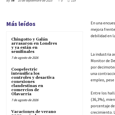
By
IN
10 de septiembre de 2025
0
119
Más leídos
En una encuest
mejora frente
debilidad en la
Chingotto y Galán
arrasaron en Londres
y ya están en
semifinales
La industria a
7 de agosto de 2026
Monitor de De
por decimoter
Coopelectric
una contracció
intensifica los
controles y desactiva
empleo, pese 
conexiones
clandestinas en
comercios de
Entre los hal
Olavarría
(36,3%), mien
7 de agosto de 2026
porcentaje de
Vacaciones de verano
crecimiento. 