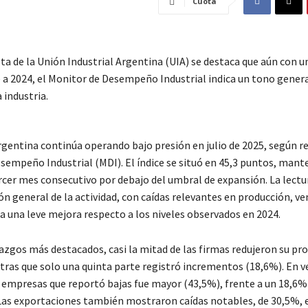
Cuota
a de la Unión Industrial Argentina (UIA) se destaca que aún con u
 a 2024, el Monitor de Desempeño Industrial indica un tono genera
 industria.
rgentina continúa operando bajo presión en julio de 2025, según re
sempeño Industrial (MDI). El índice se situó en 45,3 puntos, man
cer mes consecutivo por debajo del umbral de expansión. La lectu
n general de la actividad, con caídas relevantes en producción, ve
a una leve mejora respecto a los niveles observados en 2024.
lazgos más destacados, casi la mitad de las firmas redujeron su pr
tras que solo una quinta parte registró incrementos (18,6%). En ve
 empresas que reportó bajas fue mayor (43,5%), frente a un 18,6%
Las exportaciones también mostraron caídas notables, de 30,5%, 