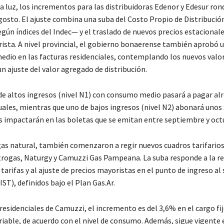
la luz, los incrementos para las distribuidoras Edenor y Edesur ro
gosto. El ajuste combina una suba del Costo Propio de Distribució
gún índices del Indec— y el traslado de nuevos precios estacionale
ista. A nivel provincial, el gobierno bonaerense también aprobó
edio en las facturas residenciales, contemplando los nuevos valo
n ajuste del valor agregado de distribución.
 de altos ingresos (nivel N1) con consumo medio pasará a pagar al
ales, mientras que uno de bajos ingresos (nivel N2) abonará unos 
 impactarán en las boletas que se emitan entre septiembre y oct
gas natural, también comenzaron a regir nuevos cuadros tarifarios
ogas, Naturgy y Camuzzi Gas Pampeana. La suba responde a la re
tarifas y al ajuste de precios mayoristas en el punto de ingreso al
ST), definidos bajo el Plan Gas.Ar.
residenciales de Camuzzi, el incremento es del 3,6% en el cargo fij
riable, de acuerdo con el nivel de consumo. Además, sigue vigente 