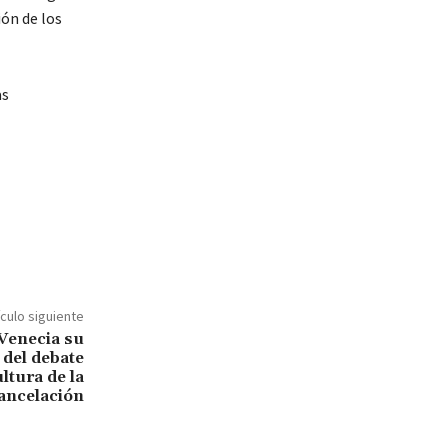
ión de los
as
ículo siguiente
 Venecia su
 del debate
ltura de la
ancelación