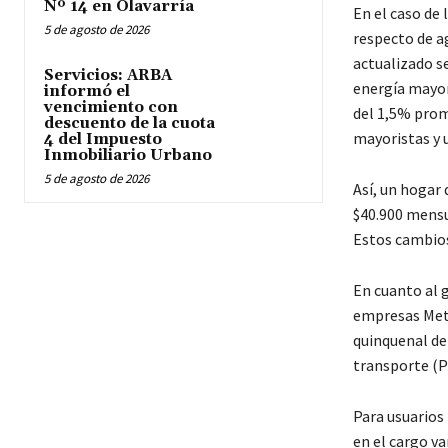
Nº 14 en Olavarría
En el caso de 
5 de agosto de 2026
respecto de a
actualizado se
Servicios: ARBA
energía mayor
informó el
vencimiento con
del 1,5% prom
descuento de la cuota
mayoristas y u
4 del Impuesto
Inmobiliario Urbano
5 de agosto de 2026
Así, un hogar
$40.900 mensu
Estos cambios
En cuanto al 
empresas Metr
quinquenal de 
transporte (PI
Para usuarios 
en el cargo va