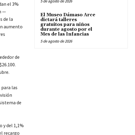
5 de agosto de 2026
ndan el 3%
n —
El Museo Dámaso Arce
s de la
dictará talleres
gratuitos para niños
 un aumento
durante agosto por el
res
Mes de las Infancias
5 de agosto de 2026
rededor de
$26.100.
ubre.
 para las
visión
 sistema de
o y del 1,1%
el recargo