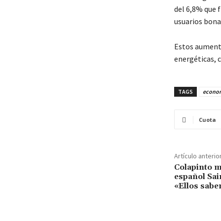
del 6,8% que f
usuarios bona
Estos aumento
energéticas, 
TAGS
econo
Cuota
Artículo anterio
Colapinto m
español Sai
«Ellos sabe