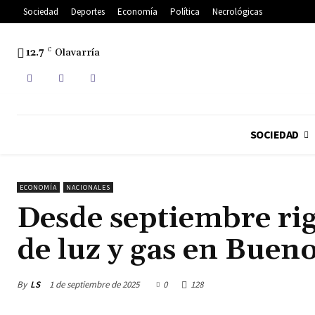
Sociedad
Deportes
Economía
Política
Necrológicas
12.7
C
Olavarría
SOCIEDAD
ECONOMÍA
NACIONALES
Desde septiembre rig
de luz y gas en Bueno
By
LS
1 de septiembre de 2025
0
128