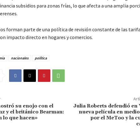
inancia subsidios para zonas frías, lo que afecta a una amplia porc
erenses.
s forman parte de una política de revisión constante de las tarif
con impacto directo en hogares y comercios.
mia
nacionales
política
r
Art
ostró su enojo con el
Julia Roberts defendió en
nz y el británico Bearman:
nueva película en medio
n lo que hacen»
por el MeToo y la cu
c