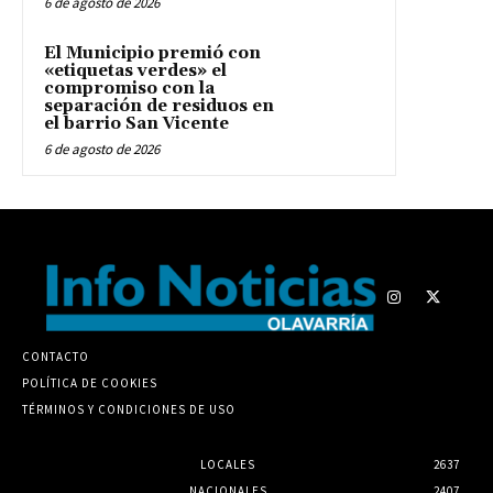
6 de agosto de 2026
El Municipio premió con
«etiquetas verdes» el
compromiso con la
separación de residuos en
el barrio San Vicente
6 de agosto de 2026
CONTACTO
POLÍTICA DE COOKIES
TÉRMINOS Y CONDICIONES DE USO
LOCALES
2637
NACIONALES
2407